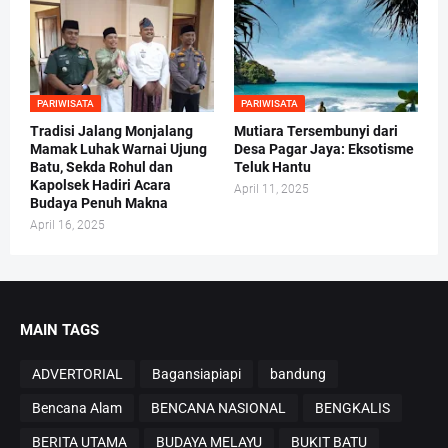
PARIWISATA
PARIWISATA
Tradisi Jalang Monjalang
Mutiara Tersembunyi dari
Mamak Luhak Warnai Ujung
Desa Pagar Jaya: Eksotisme
Batu, Sekda Rohul dan
Teluk Hantu
Kapolsek Hadiri Acara
April 11, 2025
Budaya Penuh Makna
April 16, 2025
MAIN TAGS
ADVERTORIAL
Bagansiapiapi
bandung
Bencana Alam
BENCANA NASIONAL
BENGKALIS
BERITA UTAMA
BUDAYA MELAYU
BUKIT BATU