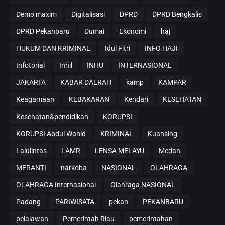
Demo maxim
Digitalisasi
DPRD
DPRD Bengkalis
DPRD Pekanbaru
Dumai
Ekonomi
haj
HUKUM DAN KRIMINAL
Idul Fitri
INFO HAJI
Infotorial
Inhil
INHU
INTERNASIONAL
JAKARTA
KABAR DAERAH
kamp
KAMPAR
Keagamaan
KEBAKARAN
Kendari
KESEHATAN
Kesehatan&pendidikan
KORUPSI
KORUPSI Abdul Wahid
KRIMINAL
Kuansing
Lalulintas
LAMR
LENSA MELAYU
Medan
MERANTI
narkoba
NASIONAL
OLAHRAGA
OLAHRAGA Internasional
Olahraga NASIONAL
Padang
PARIWISATA
pekan
PEKANBARU
pelalawan
Pemerintah Riau
pemerintahan