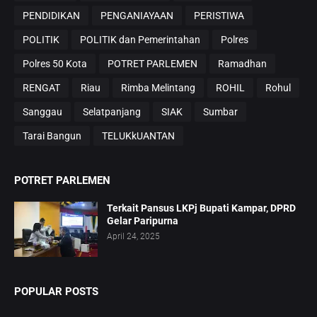
PENDIDIKAN
PENGANIAYAAN
PERISTIWA
POLITIK
POLITIK dan Pemerintahan
Polres
Polres 50 Kota
POTRET PARLEMEN
Ramadhan
RENGAT
Riau
Rimba Melintang
ROHIL
Rohul
Sanggau
Selatpanjang
SIAK
Sumbar
Tarai Bangun
TELUKkUANTAN
POTRET PARLEMEN
Terkait Pansus LKPj Bupati Kampar, DPRD
Gelar Paripurna
April 24, 2025
POPULAR POSTS