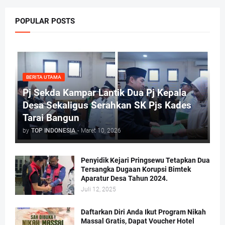
POPULAR POSTS
BERITA UTAMA
Pj Sekda Kampar Lantik Dua Pj Kepala
Desa Sekaligus Serahkan SK Pjs Kades
Tarai Bangun
by
TOP INDONESIA
-
Maret 10, 2026
Penyidik Kejari Pringsewu Tetapkan Dua
Tersangka Dugaan Korupsi Bimtek
Aparatur Desa Tahun 2024.
Juli 12, 2025
Daftarkan Diri Anda Ikut Program Nikah
Massal Gratis, Dapat Voucher Hotel