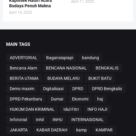
Kapolsek Hadiri Acara
April 11, 2025
Budaya Penuh Makna
April 16, 2025
MAIN TAGS
ADVERTORIAL
Bagansiapiapi
bandung
Bencana Alam
BENCANA NASIONAL
BENGKALIS
BERITA UTAMA
BUDAYA MELAYU
BUKIT BATU
Demo maxim
Digitalisasi
DPRD
DPRD Bengkalis
DPRD Pekanbaru
Dumai
Ekonomi
haj
HUKUM DAN KRIMINAL
Idul Fitri
INFO HAJI
Infotorial
Inhil
INHU
INTERNASIONAL
JAKARTA
KABAR DAERAH
kamp
KAMPAR