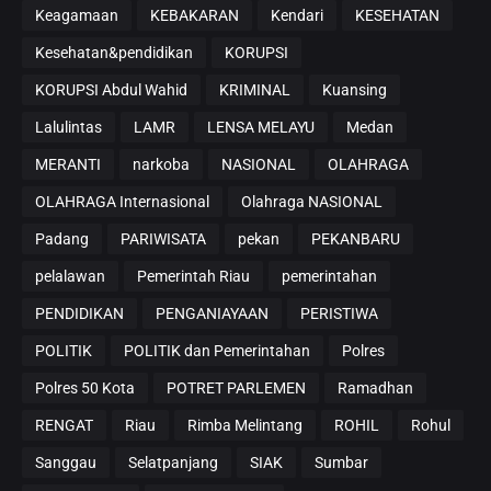
Keagamaan
KEBAKARAN
Kendari
KESEHATAN
Kesehatan&pendidikan
KORUPSI
KORUPSI Abdul Wahid
KRIMINAL
Kuansing
Lalulintas
LAMR
LENSA MELAYU
Medan
MERANTI
narkoba
NASIONAL
OLAHRAGA
OLAHRAGA Internasional
Olahraga NASIONAL
Padang
PARIWISATA
pekan
PEKANBARU
pelalawan
Pemerintah Riau
pemerintahan
PENDIDIKAN
PENGANIAYAAN
PERISTIWA
POLITIK
POLITIK dan Pemerintahan
Polres
Polres 50 Kota
POTRET PARLEMEN
Ramadhan
RENGAT
Riau
Rimba Melintang
ROHIL
Rohul
Sanggau
Selatpanjang
SIAK
Sumbar