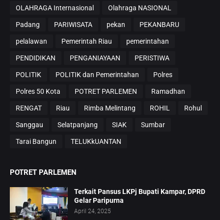
OLAHRAGA Internasional
Olahraga NASIONAL
Padang
PARIWISATA
pekan
PEKANBARU
pelalawan
Pemerintah Riau
pemerintahan
PENDIDIKAN
PENGANIAYAAN
PERISTIWA
POLITIK
POLITIK dan Pemerintahan
Polres
Polres 50 Kota
POTRET PARLEMEN
Ramadhan
RENGAT
Riau
Rimba Melintang
ROHIL
Rohul
Sanggau
Selatpanjang
SIAK
Sumbar
Tarai Bangun
TELUKkUANTAN
POTRET PARLEMEN
Terkait Pansus LKPj Bupati Kampar, DPRD
Gelar Paripurna
April 24, 2025