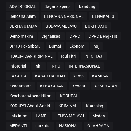
ADVERTORIAL
Bagansiapiapi
bandung
Bencana Alam
BENCANA NASIONAL
BENGKALIS
BERITA UTAMA
BUDAYA MELAYU
BUKIT BATU
Demo maxim
Digitalisasi
DPRD
DPRD Bengkalis
DPRD Pekanbaru
Dumai
Ekonomi
haj
HUKUM DAN KRIMINAL
Idul Fitri
INFO HAJI
Infotorial
Inhil
INHU
INTERNASIONAL
JAKARTA
KABAR DAERAH
kamp
KAMPAR
Keagamaan
KEBAKARAN
Kendari
KESEHATAN
Kesehatan&pendidikan
KORUPSI
KORUPSI Abdul Wahid
KRIMINAL
Kuansing
Lalulintas
LAMR
LENSA MELAYU
Medan
MERANTI
narkoba
NASIONAL
OLAHRAGA