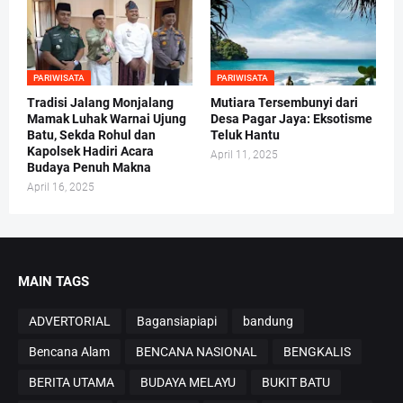
PARIWISATA
PARIWISATA
Tradisi Jalang Monjalang
Mutiara Tersembunyi dari
Mamak Luhak Warnai Ujung
Desa Pagar Jaya: Eksotisme
Batu, Sekda Rohul dan
Teluk Hantu
Kapolsek Hadiri Acara
April 11, 2025
Budaya Penuh Makna
April 16, 2025
MAIN TAGS
ADVERTORIAL
Bagansiapiapi
bandung
Bencana Alam
BENCANA NASIONAL
BENGKALIS
BERITA UTAMA
BUDAYA MELAYU
BUKIT BATU