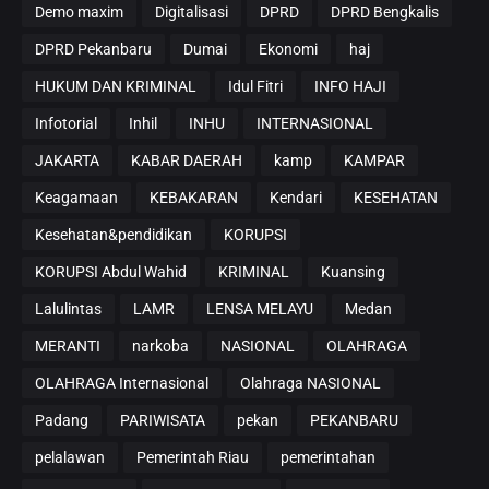
Demo maxim
Digitalisasi
DPRD
DPRD Bengkalis
DPRD Pekanbaru
Dumai
Ekonomi
haj
HUKUM DAN KRIMINAL
Idul Fitri
INFO HAJI
Infotorial
Inhil
INHU
INTERNASIONAL
JAKARTA
KABAR DAERAH
kamp
KAMPAR
Keagamaan
KEBAKARAN
Kendari
KESEHATAN
Kesehatan&pendidikan
KORUPSI
KORUPSI Abdul Wahid
KRIMINAL
Kuansing
Lalulintas
LAMR
LENSA MELAYU
Medan
MERANTI
narkoba
NASIONAL
OLAHRAGA
OLAHRAGA Internasional
Olahraga NASIONAL
Padang
PARIWISATA
pekan
PEKANBARU
pelalawan
Pemerintah Riau
pemerintahan