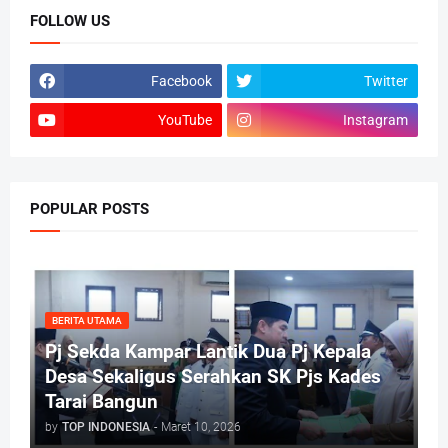
FOLLOW US
Facebook
Twitter
YouTube
Instagram
POPULAR POSTS
BERITA UTAMA
Pj Sekda Kampar Lantik Dua Pj Kepala
Desa Sekaligus Serahkan SK Pjs Kades
Tarai Bangun
by
TOP INDONESIA
-
Maret 10, 2026