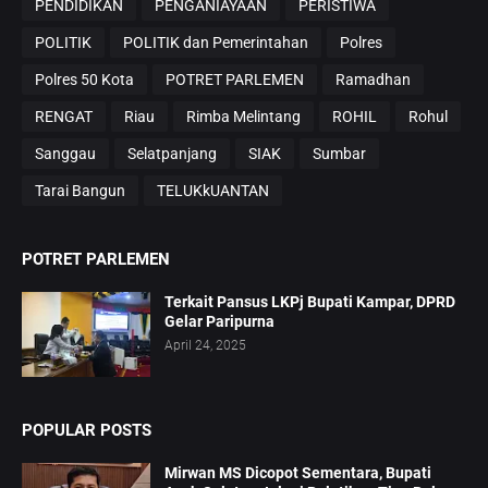
PENDIDIKAN
PENGANIAYAAN
PERISTIWA
POLITIK
POLITIK dan Pemerintahan
Polres
Polres 50 Kota
POTRET PARLEMEN
Ramadhan
RENGAT
Riau
Rimba Melintang
ROHIL
Rohul
Sanggau
Selatpanjang
SIAK
Sumbar
Tarai Bangun
TELUKkUANTAN
POTRET PARLEMEN
Terkait Pansus LKPj Bupati Kampar, DPRD
Gelar Paripurna
April 24, 2025
POPULAR POSTS
Mirwan MS Dicopot Sementara, Bupati