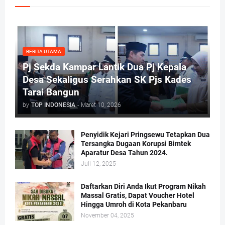
BERITA UTAMA
Pj Sekda Kampar Lantik Dua Pj Kepala
Desa Sekaligus Serahkan SK Pjs Kades
Tarai Bangun
by
TOP INDONESIA
-
Maret 10, 2026
Penyidik Kejari Pringsewu Tetapkan Dua
Tersangka Dugaan Korupsi Bimtek
Aparatur Desa Tahun 2024.
Juli 12, 2025
Daftarkan Diri Anda Ikut Program Nikah
Massal Gratis, Dapat Voucher Hotel
Hingga Umroh di Kota Pekanbaru
November 04, 2025