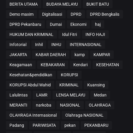
BERITA UTAMA
BUDAYA MELAYU
BUKIT BATU
Demo maxim
Digitalisasi
DPRD
DPRD Bengkalis
DPRD Pekanbaru
Dumai
Ekonomi
haj
HUKUM DAN KRIMINAL
Idul Fitri
INFO HAJI
Infotorial
Inhil
INHU
INTERNASIONAL
JAKARTA
KABAR DAERAH
kamp
KAMPAR
Keagamaan
KEBAKARAN
Kendari
KESEHATAN
Kesehatan&pendidikan
KORUPSI
KORUPSI Abdul Wahid
KRIMINAL
Kuansing
Lalulintas
LAMR
LENSA MELAYU
Medan
MERANTI
narkoba
NASIONAL
OLAHRAGA
OLAHRAGA Internasional
Olahraga NASIONAL
Padang
PARIWISATA
pekan
PEKANBARU