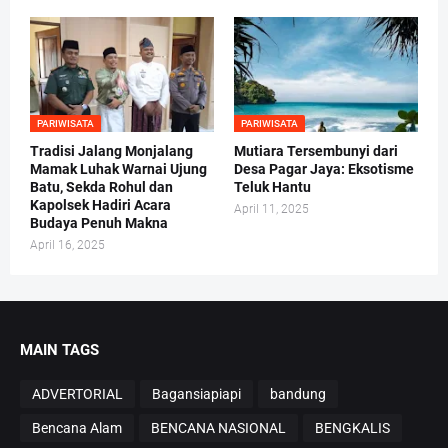
PARIWISATA
PARIWISATA
Tradisi Jalang Monjalang
Mutiara Tersembunyi dari
Mamak Luhak Warnai Ujung
Desa Pagar Jaya: Eksotisme
Batu, Sekda Rohul dan
Teluk Hantu
Kapolsek Hadiri Acara
April 11, 2025
Budaya Penuh Makna
April 16, 2025
MAIN TAGS
ADVERTORIAL
Bagansiapiapi
bandung
Bencana Alam
BENCANA NASIONAL
BENGKALIS