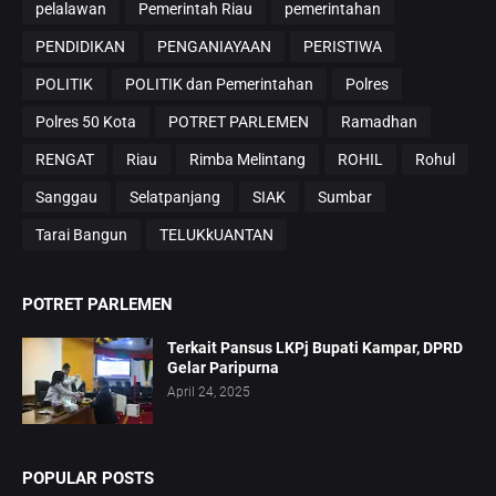
pelalawan
Pemerintah Riau
pemerintahan
PENDIDIKAN
PENGANIAYAAN
PERISTIWA
POLITIK
POLITIK dan Pemerintahan
Polres
Polres 50 Kota
POTRET PARLEMEN
Ramadhan
RENGAT
Riau
Rimba Melintang
ROHIL
Rohul
Sanggau
Selatpanjang
SIAK
Sumbar
Tarai Bangun
TELUKkUANTAN
POTRET PARLEMEN
Terkait Pansus LKPj Bupati Kampar, DPRD
Gelar Paripurna
April 24, 2025
POPULAR POSTS