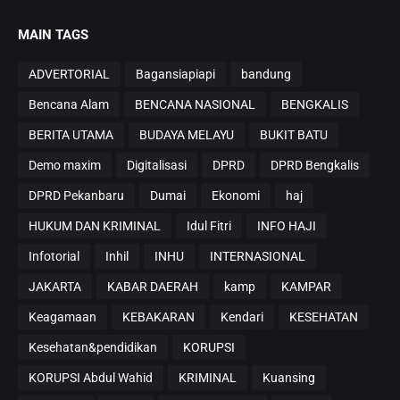
MAIN TAGS
ADVERTORIAL
Bagansiapiapi
bandung
Bencana Alam
BENCANA NASIONAL
BENGKALIS
BERITA UTAMA
BUDAYA MELAYU
BUKIT BATU
Demo maxim
Digitalisasi
DPRD
DPRD Bengkalis
DPRD Pekanbaru
Dumai
Ekonomi
haj
HUKUM DAN KRIMINAL
Idul Fitri
INFO HAJI
Infotorial
Inhil
INHU
INTERNASIONAL
JAKARTA
KABAR DAERAH
kamp
KAMPAR
Keagamaan
KEBAKARAN
Kendari
KESEHATAN
Kesehatan&pendidikan
KORUPSI
KORUPSI Abdul Wahid
KRIMINAL
Kuansing