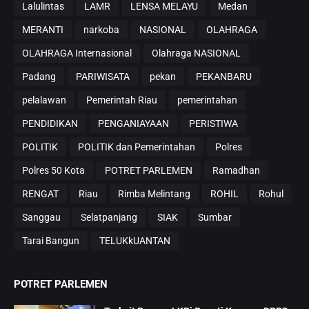
Lalulintas
LAMR
LENSA MELAYU
Medan
MERANTI
narkoba
NASIONAL
OLAHRAGA
OLAHRAGA Internasional
Olahraga NASIONAL
Padang
PARIWISATA
pekan
PEKANBARU
pelalawan
Pemerintah Riau
pemerintahan
PENDIDIKAN
PENGANIAYAAN
PERISTIWA
POLITIK
POLITIK dan Pemerintahan
Polres
Polres 50 Kota
POTRET PARLEMEN
Ramadhan
RENGAT
Riau
Rimba Melintang
ROHIL
Rohul
Sanggau
Selatpanjang
SIAK
Sumbar
Tarai Bangun
TELUKkUANTAN
POTRET PARLEMEN