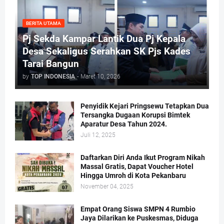
BERITA UTAMA
Pj Sekda Kampar Lantik Dua Pj Kepala
Desa Sekaligus Serahkan SK Pjs Kades
Tarai Bangun
by
TOP INDONESIA
-
Maret 10, 2026
Penyidik Kejari Pringsewu Tetapkan Dua
Tersangka Dugaan Korupsi Bimtek
Aparatur Desa Tahun 2024.
Juli 12, 2025
Daftarkan Diri Anda Ikut Program Nikah
Massal Gratis, Dapat Voucher Hotel
Hingga Umroh di Kota Pekanbaru
November 04, 2025
Empat Orang Siswa SMPN 4 Rumbio
Jaya Dilarikan ke Puskesmas, Diduga