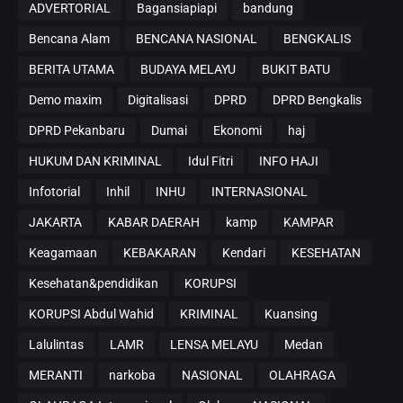
ADVERTORIAL
Bagansiapiapi
bandung
Bencana Alam
BENCANA NASIONAL
BENGKALIS
BERITA UTAMA
BUDAYA MELAYU
BUKIT BATU
Demo maxim
Digitalisasi
DPRD
DPRD Bengkalis
DPRD Pekanbaru
Dumai
Ekonomi
haj
HUKUM DAN KRIMINAL
Idul Fitri
INFO HAJI
Infotorial
Inhil
INHU
INTERNASIONAL
JAKARTA
KABAR DAERAH
kamp
KAMPAR
Keagamaan
KEBAKARAN
Kendari
KESEHATAN
Kesehatan&pendidikan
KORUPSI
KORUPSI Abdul Wahid
KRIMINAL
Kuansing
Lalulintas
LAMR
LENSA MELAYU
Medan
MERANTI
narkoba
NASIONAL
OLAHRAGA