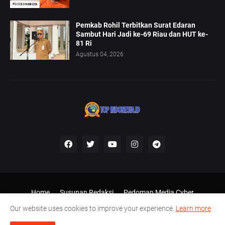
Pemkab Rohil Terbitkan Surat Edaran
Sambut Hari Jadi ke-69 Riau dan HUT ke-
81 Ri
Agustus 04, 2026
Home
Susunan Redaksi
Pedoman Media Cyber
Disclaimer
Our website uses cookies to improve your experience.
Learn more
Shared by -
Top Indonesia, desain Ariel Putra Kampar