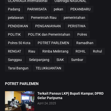
OLAHRAGA Internasional
Olahraga NASIONAL
Padang
PARIWISATA
pekan
PEKANBARU
pelalawan
Pemerintah Riau
pemerintahan
PENDIDIKAN
PENGANIAYAAN
PERISTIWA
POLITIK
POLITIK dan Pemerintahan
Polres
Polres 50 Kota
POTRET PARLEMEN
Ramadhan
RENGAT
Riau
Rimba Melintang
ROHIL
Rohul
Sanggau
Selatpanjang
SIAK
Sumbar
Tarai Bangun
TELUKkUANTAN
POTRET PARLEMEN
Terkait Pansus LKPj Bupati Kampar, DPRD
Gelar Paripurna
April 24, 2025