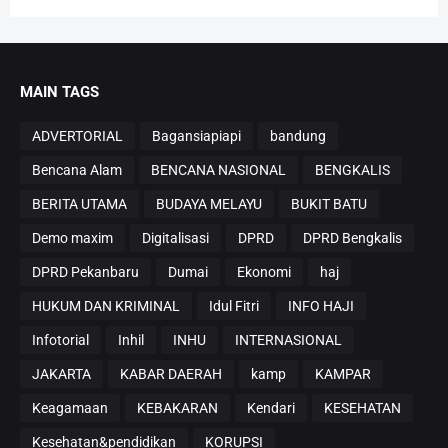
MAIN TAGS
ADVERTORIAL
Bagansiapiapi
bandung
Bencana Alam
BENCANA NASIONAL
BENGKALIS
BERITA UTAMA
BUDAYA MELAYU
BUKIT BATU
Demo maxim
Digitalisasi
DPRD
DPRD Bengkalis
DPRD Pekanbaru
Dumai
Ekonomi
haj
HUKUM DAN KRIMINAL
Idul Fitri
INFO HAJI
Infotorial
Inhil
INHU
INTERNASIONAL
JAKARTA
KABAR DAERAH
kamp
KAMPAR
Keagamaan
KEBAKARAN
Kendari
KESEHATAN
Kesehatan&pendidikan
KORUPSI