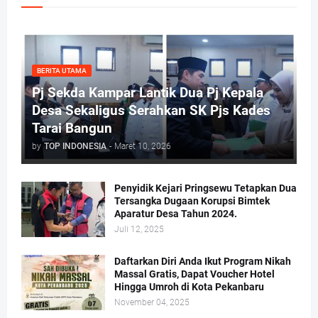
BERITA UTAMA
Pj Sekda Kampar Lantik Dua Pj Kepala
Desa Sekaligus Serahkan SK Pjs Kades
Tarai Bangun
by
TOP INDONESIA
-
Maret 10, 2026
Penyidik Kejari Pringsewu Tetapkan Dua
Tersangka Dugaan Korupsi Bimtek
Aparatur Desa Tahun 2024.
Juli 12, 2025
Daftarkan Diri Anda Ikut Program Nikah
Massal Gratis, Dapat Voucher Hotel
Hingga Umroh di Kota Pekanbaru
November 04, 2025