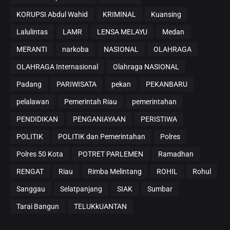
KORUPSI Abdul Wahid
KRIMINAL
Kuansing
Lalulintas
LAMR
LENSA MELAYU
Medan
MERANTI
narkoba
NASIONAL
OLAHRAGA
OLAHRAGA Internasional
Olahraga NASIONAL
Padang
PARIWISATA
pekan
PEKANBARU
pelalawan
Pemerintah Riau
pemerintahan
PENDIDIKAN
PENGANIAYAAN
PERISTIWA
POLITIK
POLITIK dan Pemerintahan
Polres
Polres 50 Kota
POTRET PARLEMEN
Ramadhan
RENGAT
Riau
Rimba Melintang
ROHIL
Rohul
Sanggau
Selatpanjang
SIAK
Sumbar
Tarai Bangun
TELUKkUANTAN