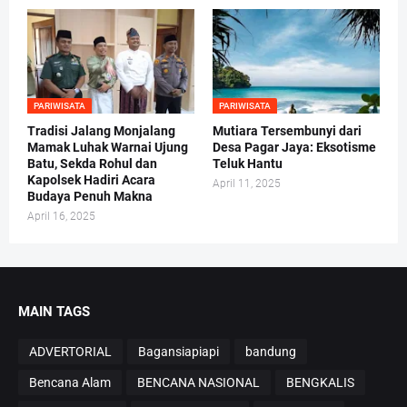
PARIWISATA
PARIWISATA
Tradisi Jalang Monjalang
Mutiara Tersembunyi dari
Mamak Luhak Warnai Ujung
Desa Pagar Jaya: Eksotisme
Batu, Sekda Rohul dan
Teluk Hantu
Kapolsek Hadiri Acara
April 11, 2025
Budaya Penuh Makna
April 16, 2025
MAIN TAGS
ADVERTORIAL
Bagansiapiapi
bandung
Bencana Alam
BENCANA NASIONAL
BENGKALIS