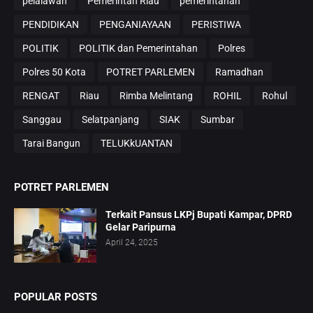
pelalawan
Pemerintah Riau
pemerintahan
PENDIDIKAN
PENGANIAYAAN
PERISTIWA
POLITIK
POLITIK dan Pemerintahan
Polres
Polres 50 Kota
POTRET PARLEMEN
Ramadhan
RENGAT
Riau
Rimba Melintang
ROHIL
Rohul
Sanggau
Selatpanjang
SIAK
Sumbar
Tarai Bangun
TELUKkUANTAN
POTRET PARLEMEN
Terkait Pansus LKPj Bupati Kampar, DPRD
Gelar Paripurna
April 24, 2025
POPULAR POSTS