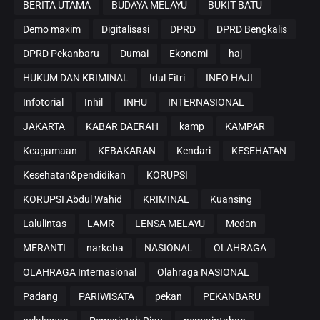
BERITA UTAMA
BUDAYA MELAYU
BUKIT BATU
Demo maxim
Digitalisasi
DPRD
DPRD Bengkalis
DPRD Pekanbaru
Dumai
Ekonomi
haj
HUKUM DAN KRIMINAL
Idul Fitri
INFO HAJI
Infotorial
Inhil
INHU
INTERNASIONAL
JAKARTA
KABAR DAERAH
kamp
KAMPAR
Keagamaan
KEBAKARAN
Kendari
KESEHATAN
Kesehatan&pendidikan
KORUPSI
KORUPSI Abdul Wahid
KRIMINAL
Kuansing
Lalulintas
LAMR
LENSA MELAYU
Medan
MERANTI
narkoba
NASIONAL
OLAHRAGA
OLAHRAGA Internasional
Olahraga NASIONAL
Padang
PARIWISATA
pekan
PEKANBARU