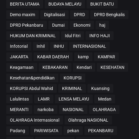
BERITA UTAMA
BUDAYA MELAYU
BUKIT BATU
Demo maxim
Digitalisasi
DPRD
DPRD Bengkalis
DPRD Pekanbaru
Dumai
Ekonomi
haj
HUKUM DAN KRIMINAL
Idul Fitri
INFO HAJI
Infotorial
Inhil
INHU
INTERNASIONAL
JAKARTA
KABAR DAERAH
kamp
KAMPAR
Keagamaan
KEBAKARAN
Kendari
KESEHATAN
Kesehatan&pendidikan
KORUPSI
KORUPSI Abdul Wahid
KRIMINAL
Kuansing
Lalulintas
LAMR
LENSA MELAYU
Medan
MERANTI
narkoba
NASIONAL
OLAHRAGA
OLAHRAGA Internasional
Olahraga NASIONAL
Padang
PARIWISATA
pekan
PEKANBARU