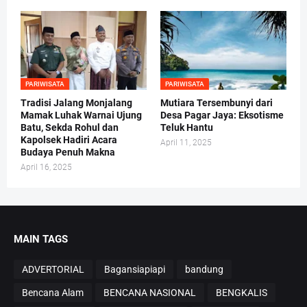
PARIWISATA
PARIWISATA
Tradisi Jalang Monjalang
Mutiara Tersembunyi dari
Mamak Luhak Warnai Ujung
Desa Pagar Jaya: Eksotisme
Batu, Sekda Rohul dan
Teluk Hantu
Kapolsek Hadiri Acara
April 11, 2025
Budaya Penuh Makna
April 16, 2025
MAIN TAGS
ADVERTORIAL
Bagansiapiapi
bandung
Bencana Alam
BENCANA NASIONAL
BENGKALIS