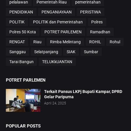
pelalawan
Pemerintah Riau
pemerintahan
PENDIDIKAN
PENGANIAYAAN
PERISTIWA
POLITIK
POLITIK dan Pemerintahan
Polres
Polres 50 Kota
POTRET PARLEMEN
Ramadhan
RENGAT
Riau
Rimba Melintang
ROHIL
Rohul
Sanggau
Selatpanjang
SIAK
Sumbar
Tarai Bangun
TELUKkUANTAN
POTRET PARLEMEN
Terkait Pansus LKPj Bupati Kampar, DPRD
Gelar Paripurna
April 24, 2025
POPULAR POSTS