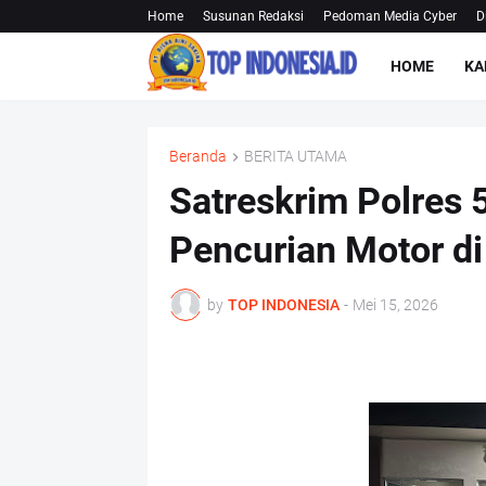
Home
Susunan Redaksi
Pedoman Media Cyber
D
HOME
KA
Beranda
BERITA UTAMA
Satreskrim Polres 
Pencurian Motor di
by
TOP INDONESIA
-
Mei 15, 2026