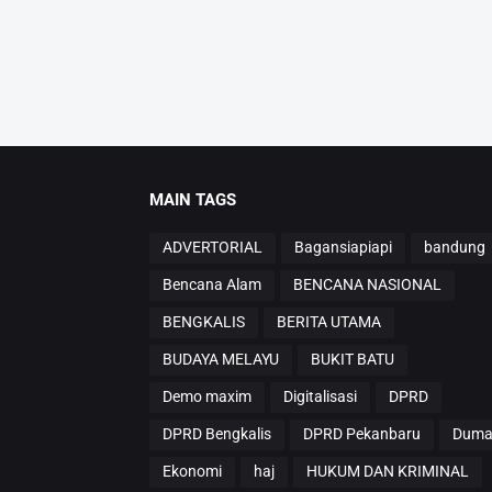
MAIN TAGS
ADVERTORIAL
Bagansiapiapi
bandung
Bencana Alam
BENCANA NASIONAL
BENGKALIS
BERITA UTAMA
BUDAYA MELAYU
BUKIT BATU
Demo maxim
Digitalisasi
DPRD
DPRD Bengkalis
DPRD Pekanbaru
Duma
Ekonomi
haj
HUKUM DAN KRIMINAL