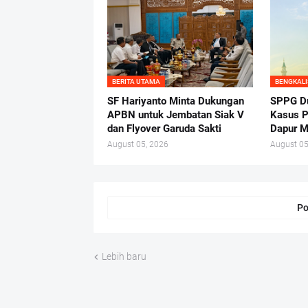
BERITA UTAMA
BENGKALI
SF Hariyanto Minta Dukungan
SPPG D
APBN untuk Jembatan Siak V
Kasus P
dan Flyover Garuda Sakti
Dapur M
August 05, 2026
August 05
Po
Lebih baru