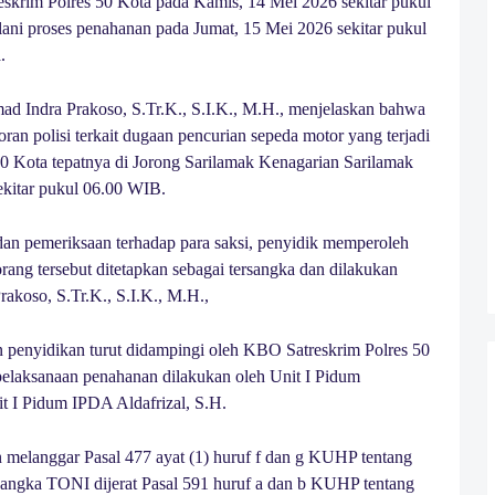
skrim Polres 50 Kota pada Kamis, 14 Mei 2026 sekitar pukul
ani proses penahanan pada Jumat, 15 Mei 2026 sekitar pukul
.
 Indra Prakoso, S.Tr.K., S.I.K., M.H., menjelaskan bahwa
ran polisi terkait dugaan pencurian sepeda motor yang terjadi
 Kota tepatnya di Jorong Sarilamak Kenagarian Sarilamak
kitar pukul 06.00 WIB.
dan pemeriksaan terhadap para saksi, penyidik memperoleh
rang tersebut ditetapkan sebagai tersangka dan dilakukan
koso, S.Tr.K., S.I.K., M.H.,
 penyidikan turut didampingi oleh KBO Satreskrim Polres 50
pelaksanaan penahanan dilakukan oleh Unit I Pidum
t I Pidum IPDA Aldafrizal, S.H.
melanggar Pasal 477 ayat (1) huruf f dan g KUHP tentang
sangka TONI dijerat Pasal 591 huruf a dan b KUHP tentang