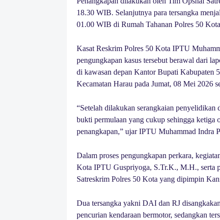
Penangkapan dilakukan oleh Tim Opsnal Satre
18.30 WIB. Selanjutnya para tersangka menjal
01.00 WIB di Rumah Tahanan Polres 50 Kota
Kasat Reskrim Polres 50 Kota IPTU Muhammad
pengungkapan kasus tersebut berawal dari lapo
di kawasan depan Kantor Bupati Kabupaten 50
Kecamatan Harau pada Jumat, 08 Mei 2026 se
“Setelah dilakukan serangkaian penyelidikan 
bukti permulaan yang cukup sehingga ketiga o
penangkapan,” ujar IPTU Muhammad Indra Pra
Dalam proses pengungkapan perkara, kegiatan
Kota IPTU Guspriyoga, S.Tr.K., M.H., serta 
Satreskrim Polres 50 Kota yang dipimpin Kani
Dua tersangka yakni DAI dan RJ disangkakan 
pencurian kendaraan bermotor, sedangkan ter