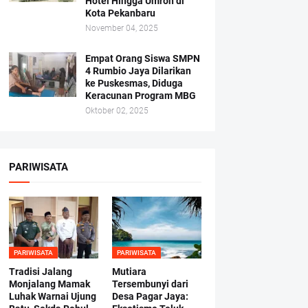
Hotel Hingga Umroh di
Kota Pekanbaru
November 04, 2025
Empat Orang Siswa SMPN
4 Rumbio Jaya Dilarikan
ke Puskesmas, Diduga
Keracunan Program MBG
Oktober 02, 2025
PARIWISATA
PARIWISATA
PARIWISATA
Tradisi Jalang
Mutiara
Monjalang Mamak
Tersembunyi dari
Luhak Warnai Ujung
Desa Pagar Jaya: