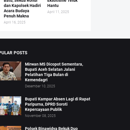
Batu, Sekda Rohul
Eksotisme Teluk
dan Kapolsek Hadiri
Hantu
Acara Budaya
April 11, 2025
Penuh Makna
April 16, 2025
PULAR POSTS
Mirwan MS Dicopot Sementara,
Bupati Aceh Selatan Jalani
Pelatihan Tiga Bulan di
Kemendagri
Desember 10, 2025
Bupati Kampar Absen Lagi di Rapat
Paripurna, DPRD Soroti
Kepercayaan Publik
November 08, 2025
Polsek Binawidya Bekuk Duo