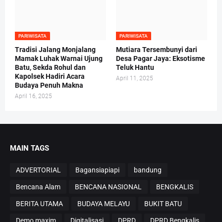
PARIWISATA
PARIWISATA
Tradisi Jalang Monjalang
Mutiara Tersembunyi dari
Mamak Luhak Warnai Ujung
Desa Pagar Jaya: Eksotisme
Batu, Sekda Rohul dan
Teluk Hantu
Kapolsek Hadiri Acara
April 11, 2025
Budaya Penuh Makna
April 16, 2025
MAIN TAGS
ADVERTORIAL
Bagansiapiapi
bandung
Bencana Alam
BENCANA NASIONAL
BENGKALIS
BERITA UTAMA
BUDAYA MELAYU
BUKIT BATU
Demo maxim
Digitalisasi
DPRD
DPRD Bengkalis