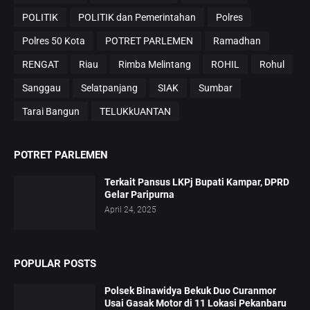
POLITIK
POLITIK dan Pemerintahan
Polres
Polres 50 Kota
POTRET PARLEMEN
Ramadhan
RENGAT
Riau
Rimba Melintang
ROHIL
Rohul
Sanggau
Selatpanjang
SIAK
Sumbar
Tarai Bangun
TELUKkUANTAN
POTRET PARLEMEN
Terkait Pansus LKPj Bupati Kampar, DPRD
Gelar Paripurna
April 24, 2025
POPULAR POSTS
Polsek Binawidya Bekuk Duo Curanmor
Usai Gasak Motor di 11 Lokasi Pekanbaru