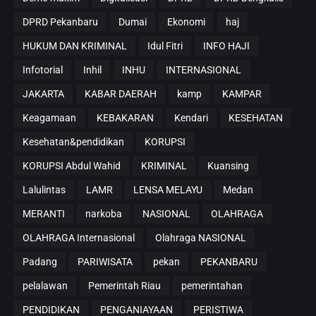
DPRD Pekanbaru
Dumai
Ekonomi
haj
HUKUM DAN KRIMINAL
Idul Fitri
INFO HAJI
Infotorial
Inhil
INHU
INTERNASIONAL
JAKARTA
KABAR DAERAH
kamp
KAMPAR
Keagamaan
KEBAKARAN
Kendari
KESEHATAN
Kesehatan&pendidikan
KORUPSI
KORUPSI Abdul Wahid
KRIMINAL
Kuansing
Lalulintas
LAMR
LENSA MELAYU
Medan
MERANTI
narkoba
NASIONAL
OLAHRAGA
OLAHRAGA Internasional
Olahraga NASIONAL
Padang
PARIWISATA
pekan
PEKANBARU
pelalawan
Pemerintah Riau
pemerintahan
PENDIDIKAN
PENGANIAYAAN
PERISTIWA