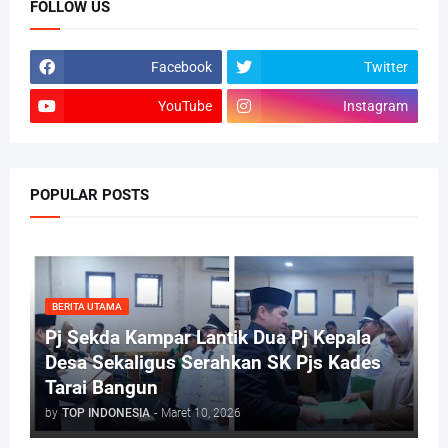
FOLLOW US
Facebook
Twitter
YouTube
Instagram
POPULAR POSTS
BERITA UTAMA
Pj Sekda Kampar Lantik Dua Pj Kepala
Desa Sekaligus Serahkan SK Pjs Kades
Tarai Bangun
by
TOP INDONESIA
-
Maret 10, 2026