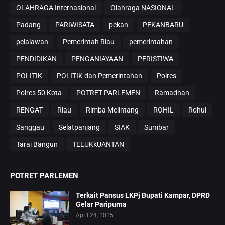
OLAHRAGA Internasional
Olahraga NASIONAL
Padang
PARIWISATA
pekan
PEKANBARU
pelalawan
Pemerintah Riau
pemerintahan
PENDIDIKAN
PENGANIAYAAN
PERISTIWA
POLITIK
POLITIK dan Pemerintahan
Polres
Polres 50 Kota
POTRET PARLEMEN
Ramadhan
RENGAT
Riau
Rimba Melintang
ROHIL
Rohul
Sanggau
Selatpanjang
SIAK
Sumbar
Tarai Bangun
TELUKkUANTAN
POTRET PARLEMEN
Terkait Pansus LKPj Bupati Kampar, DPRD
Gelar Paripurna
April 24, 2025