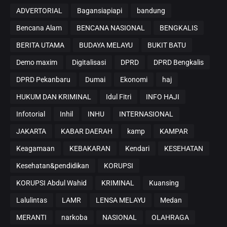
ADVERTORIAL
Bagansiapiapi
bandung
Bencana Alam
BENCANA NASIONAL
BENGKALIS
BERITA UTAMA
BUDAYA MELAYU
BUKIT BATU
Demo maxim
Digitalisasi
DPRD
DPRD Bengkalis
DPRD Pekanbaru
Dumai
Ekonomi
haj
HUKUM DAN KRIMINAL
Idul Fitri
INFO HAJI
Infotorial
Inhil
INHU
INTERNASIONAL
JAKARTA
KABAR DAERAH
kamp
KAMPAR
Keagamaan
KEBAKARAN
Kendari
KESEHATAN
Kesehatan&pendidikan
KORUPSI
KORUPSI Abdul Wahid
KRIMINAL
Kuansing
Lalulintas
LAMR
LENSA MELAYU
Medan
MERANTI
narkoba
NASIONAL
OLAHRAGA