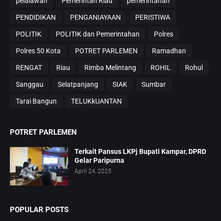
pelalawan
Pemerintah Riau
pemerintahan
PENDIDIKAN
PENGANIAYAAN
PERISTIWA
POLITIK
POLITIK dan Pemerintahan
Polres
Polres 50 Kota
POTRET PARLEMEN
Ramadhan
RENGAT
Riau
Rimba Melintang
ROHIL
Rohul
Sanggau
Selatpanjang
SIAK
Sumbar
Tarai Bangun
TELUKkUANTAN
POTRET PARLEMEN
Terkait Pansus LKPj Bupati Kampar, DPRD
Gelar Paripurna
April 24, 2025
POPULAR POSTS