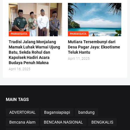
PARIWISATA
PARIWISATA
Tradisi Jalang Monjalang
Mutiara Tersembunyi dari
Mamak Luhak Warnai Ujung
Desa Pagar Jaya: Eksotisme
Batu, Sekda Rohul dan
Teluk Hantu
Kapolsek Hadiri Acara
April 11, 2025
Budaya Penuh Makna
April 16, 2025
MAIN TAGS
ADVERTORIAL
Bagansiapiapi
bandung
Bencana Alam
BENCANA NASIONAL
BENGKALIS