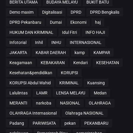
BERITA UTAMA
BUDAYA MELAYU
BUKIT BATU
Demo maxim
Digitalisasi
DPRD
DPRD Bengkalis
DPRD Pekanbaru
Dumai
Ekonomi
haj
HUKUM DAN KRIMINAL
Idul Fitri
INFO HAJI
Infotorial
Inhil
INHU
INTERNASIONAL
JAKARTA
KABAR DAERAH
kamp
KAMPAR
Keagamaan
KEBAKARAN
Kendari
KESEHATAN
Kesehatan&pendidikan
KORUPSI
KORUPSI Abdul Wahid
KRIMINAL
Kuansing
Lalulintas
LAMR
LENSA MELAYU
Medan
MERANTI
narkoba
NASIONAL
OLAHRAGA
OLAHRAGA Internasional
Olahraga NASIONAL
Padang
PARIWISATA
pekan
PEKANBARU