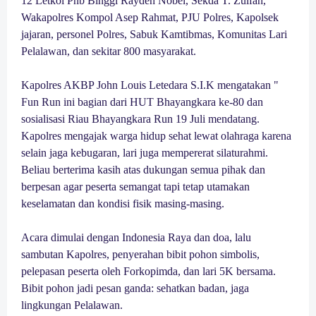
12 Letkol Pnb Binggi Rayden Nobel, Sekda T. Zulfan,
Wakapolres Kompol Asep Rahmat, PJU Polres, Kapolsek
jajaran, personel Polres, Sabuk Kamtibmas, Komunitas Lari
Pelalawan, dan sekitar 800 masyarakat.
Kapolres AKBP John Louis Letedara S.I.K mengatakan "
Fun Run ini bagian dari HUT Bhayangkara ke-80 dan
sosialisasi Riau Bhayangkara Run 19 Juli mendatang.
Kapolres mengajak warga hidup sehat lewat olahraga karena
selain jaga kebugaran, lari juga mempererat silaturahmi.
Beliau berterima kasih atas dukungan semua pihak dan
berpesan agar peserta semangat tapi tetap utamakan
keselamatan dan kondisi fisik masing-masing.
Acara dimulai dengan Indonesia Raya dan doa, lalu
sambutan Kapolres, penyerahan bibit pohon simbolis,
pelepasan peserta oleh Forkopimda, dan lari 5K bersama.
Bibit pohon jadi pesan ganda: sehatkan badan, jaga
lingkungan Pelalawan.