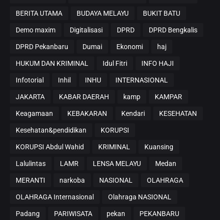
BERITA UTAMA
BUDAYA MELAYU
BUKIT BATU
Demo maxim
Digitalisasi
DPRD
DPRD Bengkalis
DPRD Pekanbaru
Dumai
Ekonomi
haj
HUKUM DAN KRIMINAL
Idul Fitri
INFO HAJI
Infotorial
Inhil
INHU
INTERNASIONAL
JAKARTA
KABAR DAERAH
kamp
KAMPAR
Keagamaan
KEBAKARAN
Kendari
KESEHATAN
Kesehatan&pendidikan
KORUPSI
KORUPSI Abdul Wahid
KRIMINAL
Kuansing
Lalulintas
LAMR
LENSA MELAYU
Medan
MERANTI
narkoba
NASIONAL
OLAHRAGA
OLAHRAGA Internasional
Olahraga NASIONAL
Padang
PARIWISATA
pekan
PEKANBARU