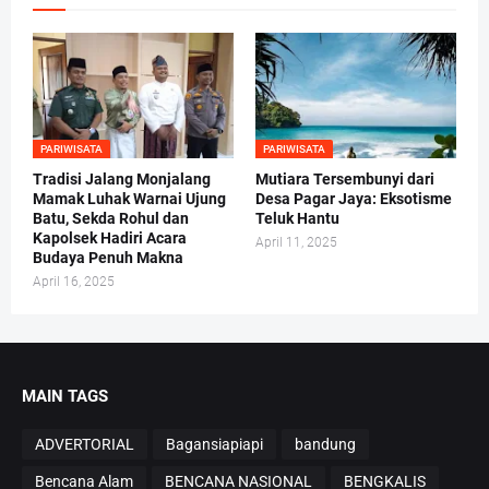
PARIWISATA
PARIWISATA
Tradisi Jalang Monjalang
Mutiara Tersembunyi dari
Mamak Luhak Warnai Ujung
Desa Pagar Jaya: Eksotisme
Batu, Sekda Rohul dan
Teluk Hantu
Kapolsek Hadiri Acara
April 11, 2025
Budaya Penuh Makna
April 16, 2025
MAIN TAGS
ADVERTORIAL
Bagansiapiapi
bandung
Bencana Alam
BENCANA NASIONAL
BENGKALIS