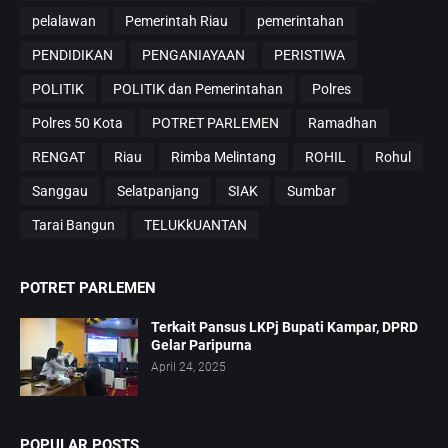
pelalawan
Pemerintah Riau
pemerintahan
PENDIDIKAN
PENGANIAYAAN
PERISTIWA
POLITIK
POLITIK dan Pemerintahan
Polres
Polres 50 Kota
POTRET PARLEMEN
Ramadhan
RENGAT
Riau
Rimba Melintang
ROHIL
Rohul
Sanggau
Selatpanjang
SIAK
Sumbar
Tarai Bangun
TELUKkUANTAN
POTRET PARLEMEN
Terkait Pansus LKPj Bupati Kampar, DPRD
Gelar Paripurna
April 24, 2025
POPULAR POSTS