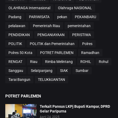
OLAHRAGA Internasional
Olahraga NASIONAL
Padang
PARIWISATA
pekan
PEKANBARU
pelalawan
Pemerintah Riau
pemerintahan
PENDIDIKAN
PENGANIAYAAN
PERISTIWA
POLITIK
POLITIK dan Pemerintahan
Polres
Polres 50 Kota
POTRET PARLEMEN
Ramadhan
RENGAT
Riau
Rimba Melintang
ROHIL
Rohul
Sanggau
Selatpanjang
SIAK
Sumbar
Tarai Bangun
TELUKkUANTAN
POTRET PARLEMEN
Terkait Pansus LKPj Bupati Kampar, DPRD
Gelar Paripurna
April 24, 2025