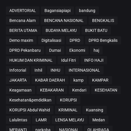
ADVERTORIAL
Bagansiapiapi
bandung
Bencana Alam
BENCANA NASIONAL
BENGKALIS
BERITA UTAMA
BUDAYA MELAYU
BUKIT BATU
Demo maxim
Digitalisasi
DPRD
DPRD Bengkalis
DPRD Pekanbaru
Dumai
Ekonomi
haj
HUKUM DAN KRIMINAL
Idul Fitri
INFO HAJI
Infotorial
Inhil
INHU
INTERNASIONAL
JAKARTA
KABAR DAERAH
kamp
KAMPAR
Keagamaan
KEBAKARAN
Kendari
KESEHATAN
Kesehatan&pendidikan
KORUPSI
KORUPSI Abdul Wahid
KRIMINAL
Kuansing
Lalulintas
LAMR
LENSA MELAYU
Medan
MERANTI
narkoba
NASIONAL
OLAHRAGA