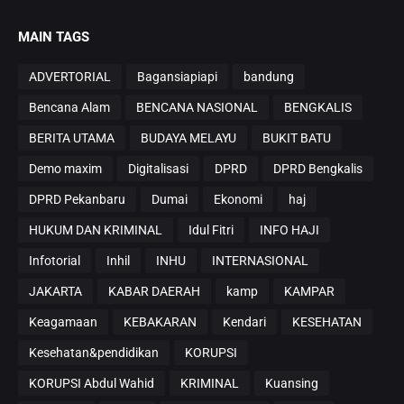
MAIN TAGS
ADVERTORIAL
Bagansiapiapi
bandung
Bencana Alam
BENCANA NASIONAL
BENGKALIS
BERITA UTAMA
BUDAYA MELAYU
BUKIT BATU
Demo maxim
Digitalisasi
DPRD
DPRD Bengkalis
DPRD Pekanbaru
Dumai
Ekonomi
haj
HUKUM DAN KRIMINAL
Idul Fitri
INFO HAJI
Infotorial
Inhil
INHU
INTERNASIONAL
JAKARTA
KABAR DAERAH
kamp
KAMPAR
Keagamaan
KEBAKARAN
Kendari
KESEHATAN
Kesehatan&pendidikan
KORUPSI
KORUPSI Abdul Wahid
KRIMINAL
Kuansing