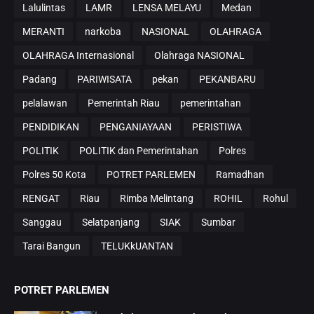
Lalulintas
LAMR
LENSA MELAYU
Medan
MERANTI
narkoba
NASIONAL
OLAHRAGA
OLAHRAGA Internasional
Olahraga NASIONAL
Padang
PARIWISATA
pekan
PEKANBARU
pelalawan
Pemerintah Riau
pemerintahan
PENDIDIKAN
PENGANIAYAAN
PERISTIWA
POLITIK
POLITIK dan Pemerintahan
Polres
Polres 50 Kota
POTRET PARLEMEN
Ramadhan
RENGAT
Riau
Rimba Melintang
ROHIL
Rohul
Sanggau
Selatpanjang
SIAK
Sumbar
Tarai Bangun
TELUKkUANTAN
POTRET PARLEMEN