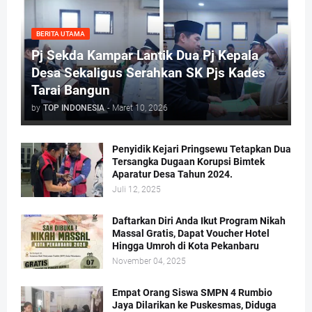
BERITA UTAMA
Pj Sekda Kampar Lantik Dua Pj Kepala
Desa Sekaligus Serahkan SK Pjs Kades
Tarai Bangun
by
TOP INDONESIA
-
Maret 10, 2026
Penyidik Kejari Pringsewu Tetapkan Dua
Tersangka Dugaan Korupsi Bimtek
Aparatur Desa Tahun 2024.
Juli 12, 2025
Daftarkan Diri Anda Ikut Program Nikah
Massal Gratis, Dapat Voucher Hotel
Hingga Umroh di Kota Pekanbaru
November 04, 2025
Empat Orang Siswa SMPN 4 Rumbio
Jaya Dilarikan ke Puskesmas, Diduga