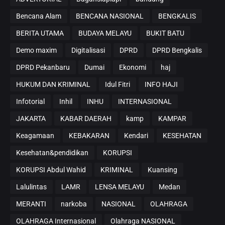
Bencana Alam
BENCANA NASIONAL
BENGKALIS
BERITA UTAMA
BUDAYA MELAYU
BUKIT BATU
Demo maxim
Digitalisasi
DPRD
DPRD Bengkalis
DPRD Pekanbaru
Dumai
Ekonomi
haj
HUKUM DAN KRIMINAL
Idul Fitri
INFO HAJI
Infotorial
Inhil
INHU
INTERNASIONAL
JAKARTA
KABAR DAERAH
kamp
KAMPAR
Keagamaan
KEBAKARAN
Kendari
KESEHATAN
Kesehatan&pendidikan
KORUPSI
KORUPSI Abdul Wahid
KRIMINAL
Kuansing
Lalulintas
LAMR
LENSA MELAYU
Medan
MERANTI
narkoba
NASIONAL
OLAHRAGA
OLAHRAGA Internasional
Olahraga NASIONAL