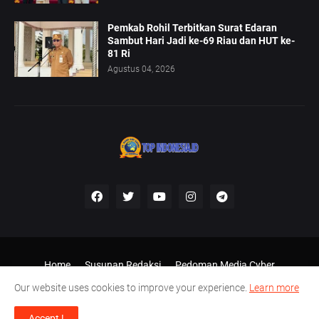
Pemkab Rohil Terbitkan Surat Edaran
Sambut Hari Jadi ke-69 Riau dan HUT ke-
81 Ri
Agustus 04, 2026
Home
Susunan Redaksi
Pedoman Media Cyber
Disclaimer
Our website uses cookies to improve your experience.
Learn more
Shared by -
Top Indonesia, desain Ariel Putra Kampar
Accept !