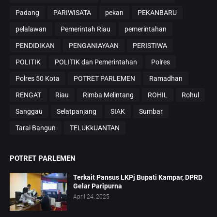
Padang
PARIWISATA
pekan
PEKANBARU
pelalawan
Pemerintah Riau
pemerintahan
PENDIDIKAN
PENGANIAYAAN
PERISTIWA
POLITIK
POLITIK dan Pemerintahan
Polres
Polres 50 Kota
POTRET PARLEMEN
Ramadhan
RENGAT
Riau
Rimba Melintang
ROHIL
Rohul
Sanggau
Selatpanjang
SIAK
Sumbar
Tarai Bangun
TELUKkUANTAN
POTRET PARLEMEN
Terkait Pansus LKPj Bupati Kampar, DPRD
Gelar Paripurna
April 24, 2025