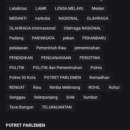
Lalulintas
LAMR
LENSA MELAYU
Medan
MERANTI
narkoba
NASIONAL
OLAHRAGA
OLAHRAGA Internasional
Olahraga NASIONAL
Padang
PARIWISATA
pekan
PEKANBARU
pelalawan
Pemerintah Riau
pemerintahan
PENDIDIKAN
PENGANIAYAAN
PERISTIWA
POLITIK
POLITIK dan Pemerintahan
Polres
Polres 50 Kota
POTRET PARLEMEN
Ramadhan
RENGAT
Riau
Rimba Melintang
ROHIL
Rohul
Sanggau
Selatpanjang
SIAK
Sumbar
Tarai Bangun
TELUKkUANTAN
POTRET PARLEMEN