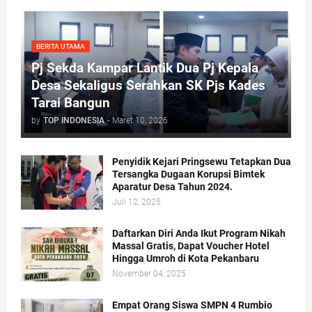
BERITA UTAMA
Pj Sekda Kampar Lantik Dua Pj Kepala
Desa Sekaligus Serahkan SK Pjs Kades
Tarai Bangun
by
TOP INDONESIA
-
Maret 10, 2026
Penyidik Kejari Pringsewu Tetapkan Dua
Tersangka Dugaan Korupsi Bimtek
Aparatur Desa Tahun 2024.
Juli 12, 2025
Daftarkan Diri Anda Ikut Program Nikah
Massal Gratis, Dapat Voucher Hotel
Hingga Umroh di Kota Pekanbaru
November 04, 2025
Empat Orang Siswa SMPN 4 Rumbio