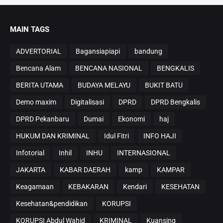
MAIN TAGS
ADVERTORIAL
Bagansiapiapi
bandung
Bencana Alam
BENCANA NASIONAL
BENGKALIS
BERITA UTAMA
BUDAYA MELAYU
BUKIT BATU
Demo maxim
Digitalisasi
DPRD
DPRD Bengkalis
DPRD Pekanbaru
Dumai
Ekonomi
haj
HUKUM DAN KRIMINAL
Idul Fitri
INFO HAJI
Infotorial
Inhil
INHU
INTERNASIONAL
JAKARTA
KABAR DAERAH
kamp
KAMPAR
Keagamaan
KEBAKARAN
Kendari
KESEHATAN
Kesehatan&pendidikan
KORUPSI
KORUPSI Abdul Wahid
KRIMINAL
Kuansing