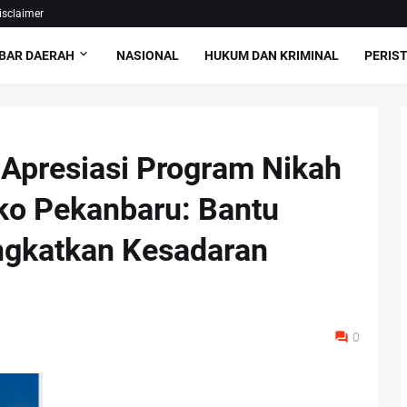
isclaimer
BAR DAERAH
NASIONAL
HUKUM DAN KRIMINAL
PERIS
Apresiasi Program Nikah
ko Pekanbaru: Bantu
ngkatkan Kesadaran
0