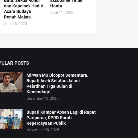
Batu, Sekda Rohul
Eksotisme Teluk
dan Kapolsek Hadiri
Hantu
Acara Budaya
April 11, 2025
Penuh Makna
April 16, 2025
PULAR POSTS
Mirwan MS Dicopot Sementara,
Bupati Aceh Selatan Jalani
Pelatihan Tiga Bulan di
Kemendagri
Desember 10, 2025
Bupati Kampar Absen Lagi di Rapat
Paripurna, DPRD Soroti
Kepercayaan Publik
November 08, 2025