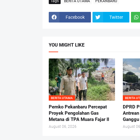
Tags
BERITA UTAMA
PEKANBARU
Facebook
Twitter
YOU MIGHT LIKE
BERITA UTAMA
BERITA U
Pemko Pekanbaru Percepat
DPRD Pe
Proyek Pengolahan Gas
Antrean
Metana di TPA Muara Fajar II
Ganggu 
August 06, 2026
August 06