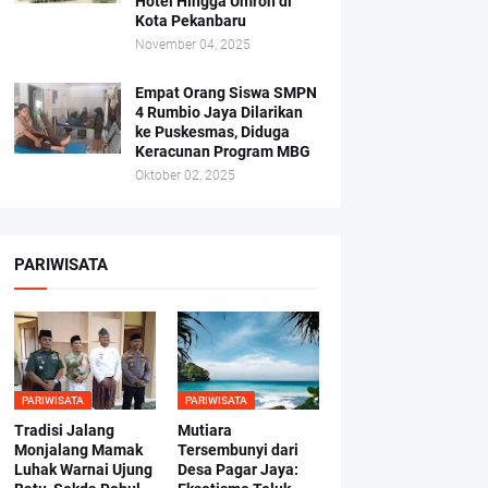
Hotel Hingga Umroh di
Kota Pekanbaru
November 04, 2025
Empat Orang Siswa SMPN
4 Rumbio Jaya Dilarikan
ke Puskesmas, Diduga
Keracunan Program MBG
Oktober 02, 2025
PARIWISATA
PARIWISATA
PARIWISATA
Tradisi Jalang
Mutiara
Monjalang Mamak
Tersembunyi dari
Luhak Warnai Ujung
Desa Pagar Jaya: