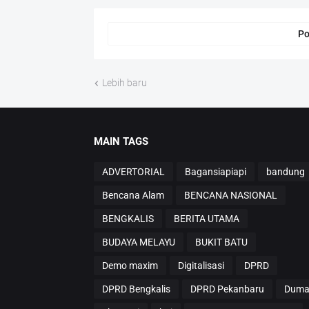
Po
Lebih baru
MAIN TAGS
ADVERTORIAL
Bagansiapiapi
bandung
Bencana Alam
BENCANA NASIONAL
BENGKALIS
BERITA UTAMA
BUDAYA MELAYU
BUKIT BATU
Demo maxim
Digitalisasi
DPRD
DPRD Bengkalis
DPRD Pekanbaru
Duma