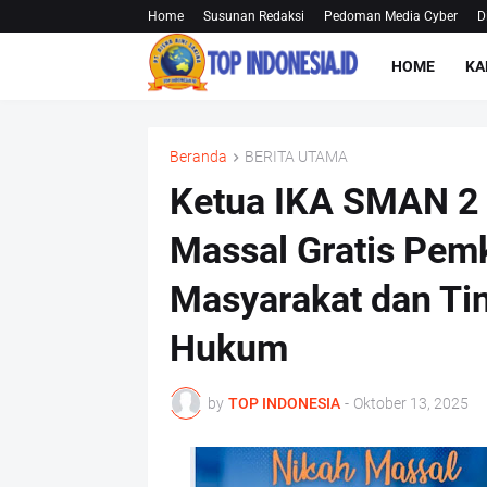
Home
Susunan Redaksi
Pedoman Media Cyber
D
HOME
KA
Beranda
BERITA UTAMA
Ketua IKA SMAN 2 
Massal Gratis Pem
Masyarakat dan Ti
Hukum
by
TOP INDONESIA
-
Oktober 13, 2025