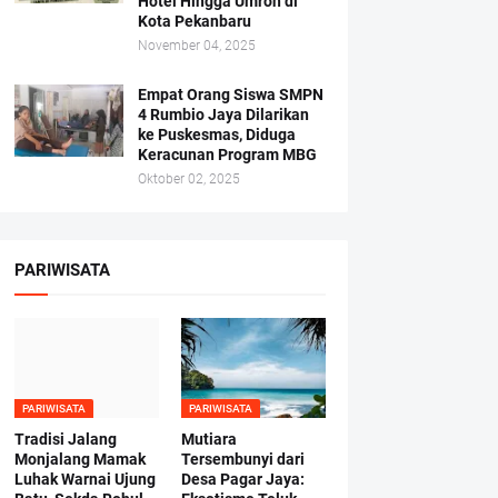
Hotel Hingga Umroh di
Kota Pekanbaru
November 04, 2025
Empat Orang Siswa SMPN
4 Rumbio Jaya Dilarikan
ke Puskesmas, Diduga
Keracunan Program MBG
Oktober 02, 2025
PARIWISATA
PARIWISATA
PARIWISATA
Tradisi Jalang
Mutiara
Monjalang Mamak
Tersembunyi dari
Luhak Warnai Ujung
Desa Pagar Jaya: