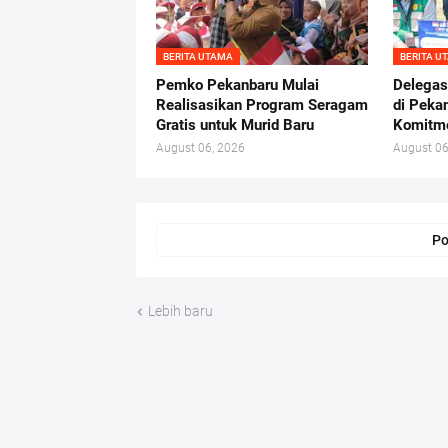
BERITA UTAMA
BERITA U
Pemko Pekanbaru Mulai
Delegas
Realisasikan Program Seragam
di Peka
Gratis untuk Murid Baru
Komitme
August 06, 2026
August 06
Po
Lebih baru