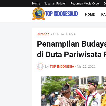
Home
Susunan Redaksi
Pedoman Media Cyber
D
HOME
KA
Beranda
BERITA UTAMA
Penampilan Budaya
di Duta Pariwisata
by
TOP INDONESIA
-
Mei 22, 2026