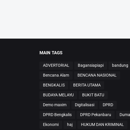
MAIN TAGS
ADVERTORIAL
Bagansiapiapi
bandung
Bencana Alam
BENCANA NASIONAL
BENGKALIS
BERITA UTAMA
BUDAYA MELAYU
BUKIT BATU
Demo maxim
Digitalisasi
DPRD
DPRD Bengkalis
DPRD Pekanbaru
Duma
Ekonomi
haj
HUKUM DAN KRIMINAL