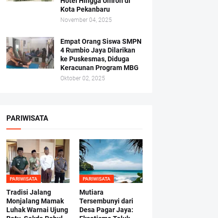
Hotel Hingga Umroh di
Kota Pekanbaru
November 04, 2025
Empat Orang Siswa SMPN
4 Rumbio Jaya Dilarikan
ke Puskesmas, Diduga
Keracunan Program MBG
Oktober 02, 2025
PARIWISATA
PARIWISATA
PARIWISATA
Tradisi Jalang
Mutiara
Monjalang Mamak
Tersembunyi dari
Luhak Warnai Ujung
Desa Pagar Jaya: