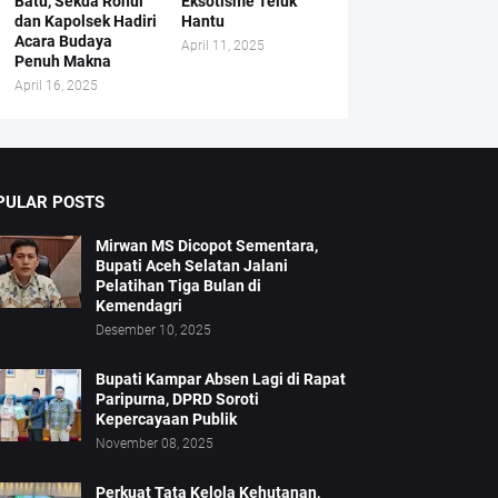
Batu, Sekda Rohul
Eksotisme Teluk
dan Kapolsek Hadiri
Hantu
Acara Budaya
April 11, 2025
Penuh Makna
April 16, 2025
PULAR POSTS
Mirwan MS Dicopot Sementara,
Bupati Aceh Selatan Jalani
Pelatihan Tiga Bulan di
Kemendagri
Desember 10, 2025
Bupati Kampar Absen Lagi di Rapat
Paripurna, DPRD Soroti
Kepercayaan Publik
November 08, 2025
Perkuat Tata Kelola Kehutanan,