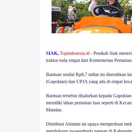
SIAK,
Topindonesia.id
- Pemkab Siak menerima
traktor roda empat dari Kementerian Pertania
Bantuan senilai Rp8,7 miliar itu diserahkan
(Gapoktan) dan UPJA yang ada di empat kec
Bantuan tersebut disalurkan kepada Gapoktan 
memiliki lahan pertanian luas seperti di Kec
Mandau.
Distribusi Alsintan ini upaya memperkuat mekan
mendukung swasembada pangan di Kabupaten