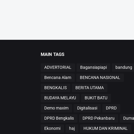
MAIN TAGS
ADVERTORIAL
Bagansiapiapi
bandung
Bencana Alam
BENCANA NASIONAL
BENGKALIS
BERITA UTAMA
BUDAYA MELAYU
BUKIT BATU
Demo maxim
Digitalisasi
DPRD
DPRD Bengkalis
DPRD Pekanbaru
Duma
Ekonomi
haj
HUKUM DAN KRIMINAL