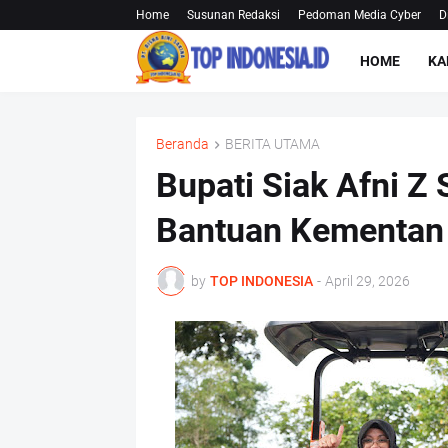
Home
Susunan Redaksi
Pedoman Media Cyber
D
HOME
KA
Beranda
BERITA UTAMA
Bupati Siak Afni Z 
Bantuan Kementan 
by
TOP INDONESIA
-
April 29, 2026