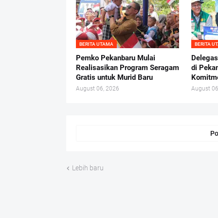
BERITA UTAMA
BERITA U
Pemko Pekanbaru Mulai
Delegas
Realisasikan Program Seragam
di Peka
Gratis untuk Murid Baru
Komitme
August 06, 2026
August 06
Po
Lebih baru