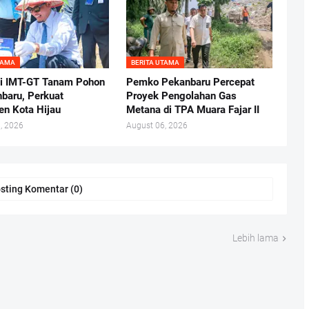
TAMA
BERITA UTAMA
i IMT-GT Tanam Pohon
Pemko Pekanbaru Percepat
nbaru, Perkuat
Proyek Pengolahan Gas
n Kota Hijau
Metana di TPA Muara Fajar II
, 2026
August 06, 2026
sting Komentar (0)
Lebih lama