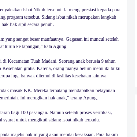
yaksikan Isbat Nikah tersebut. Ia mengapresiasi kepada para
g program tersebut. Sidang isbat nikah merupakan langkah
ak-hak sipil secara penuh.
am yang sangat besar manfaatnya. Gagasan ini muncul setelah
t turun ke lapangan," kata Agung.
adi di Kecamatan Tuah Madani. Seorang anak berusia 9 tahun
S Kesehatan gratis. Karena, orang tuanya belum memiliki buku
upa juga banyak ditemui di fasilitas kesehatan lainnya.
a tidak masuk KK. Mereka terhalang mendapatkan pelayanan
erintah. Ini merugikan hak anak," terang Agung.
an bagi 100 pasangan. Namun setelah proses verifikasi,
syarat untuk mengikuti sidang isbat nikah terpadu.
 pada majelis hakim yang akan menilai kesaksian. Para hakim