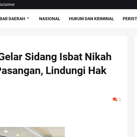
isclaimer
BAR DAERAH
NASIONAL
HUKUM DAN KRIMINAL
PERIS
elar Sidang Isbat Nikah
Pasangan, Lindungi Hak
0