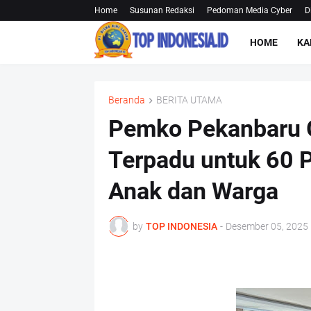
Home
Susunan Redaksi
Pedoman Media Cyber
D
HOME
KA
Beranda
BERITA UTAMA
Pemko Pekanbaru G
Terpadu untuk 60 
Anak dan Warga
by
TOP INDONESIA
-
Desember 05, 2025