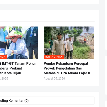
TAMA
BERITA UTAMA
i IMT-GT Tanam Pohon
Pemko Pekanbaru Percepat
nbaru, Perkuat
Proyek Pengolahan Gas
n Kota Hijau
Metana di TPA Muara Fajar II
, 2026
August 06, 2026
sting Komentar (0)