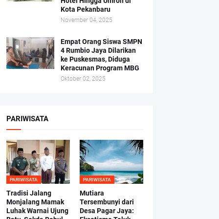
Hotel Hingga Umroh di
Kota Pekanbaru
November 04, 2025
Empat Orang Siswa SMPN
4 Rumbio Jaya Dilarikan
ke Puskesmas, Diduga
Keracunan Program MBG
Oktober 02, 2025
PARIWISATA
PARIWISATA
PARIWISATA
Tradisi Jalang
Mutiara
Monjalang Mamak
Tersembunyi dari
Luhak Warnai Ujung
Desa Pagar Jaya: