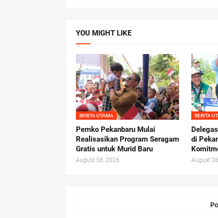
YOU MIGHT LIKE
BERITA UTAMA
BERITA U
Pemko Pekanbaru Mulai
Delegas
Realisasikan Program Seragam
di Peka
Gratis untuk Murid Baru
Komitme
August 06, 2026
August 06
Po