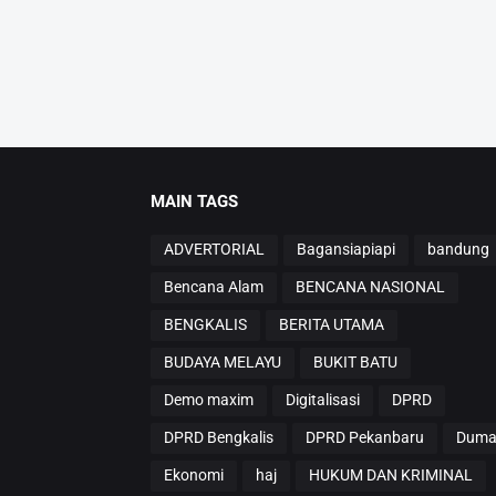
MAIN TAGS
ADVERTORIAL
Bagansiapiapi
bandung
Bencana Alam
BENCANA NASIONAL
BENGKALIS
BERITA UTAMA
BUDAYA MELAYU
BUKIT BATU
Demo maxim
Digitalisasi
DPRD
DPRD Bengkalis
DPRD Pekanbaru
Duma
Ekonomi
haj
HUKUM DAN KRIMINAL