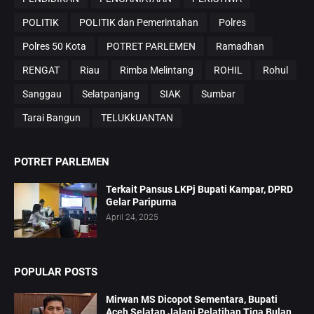
POLITIK
POLITIK dan Pemerintahan
Polres
Polres 50 Kota
POTRET PARLEMEN
Ramadhan
RENGAT
Riau
Rimba Melintang
ROHIL
Rohul
Sanggau
Selatpanjang
SIAK
Sumbar
Tarai Bangun
TELUKkUANTAN
POTRET PARLEMEN
Terkait Pansus LKPj Bupati Kampar, DPRD
Gelar Paripurna
April 24, 2025
POPULAR POSTS
Mirwan MS Dicopot Sementara, Bupati
Aceh Selatan Jalani Pelatihan Tiga Bulan