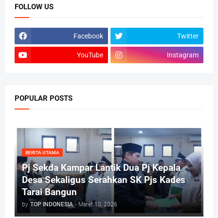
FOLLOW US
Facebook
Twitter
YouTube
Instagram
POPULAR POSTS
BERITA UTAMA
Pj Sekda Kampar Lantik Dua Pj Kepala
Desa Sekaligus Serahkan SK Pjs Kades
Tarai Bangun
by
TOP INDONESIA
-
Maret 10, 2026