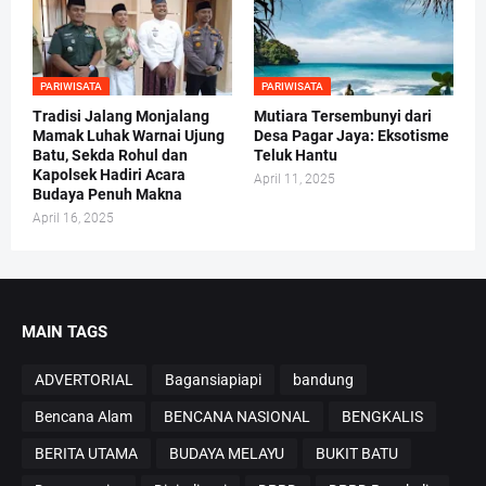
PARIWISATA
PARIWISATA
Tradisi Jalang Monjalang
Mutiara Tersembunyi dari
Mamak Luhak Warnai Ujung
Desa Pagar Jaya: Eksotisme
Batu, Sekda Rohul dan
Teluk Hantu
Kapolsek Hadiri Acara
April 11, 2025
Budaya Penuh Makna
April 16, 2025
MAIN TAGS
ADVERTORIAL
Bagansiapiapi
bandung
Bencana Alam
BENCANA NASIONAL
BENGKALIS
BERITA UTAMA
BUDAYA MELAYU
BUKIT BATU