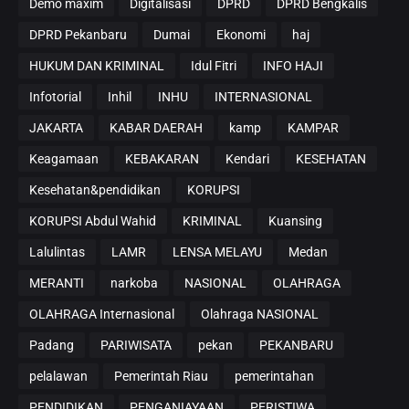
Demo maxim
Digitalisasi
DPRD
DPRD Bengkalis
DPRD Pekanbaru
Dumai
Ekonomi
haj
HUKUM DAN KRIMINAL
Idul Fitri
INFO HAJI
Infotorial
Inhil
INHU
INTERNASIONAL
JAKARTA
KABAR DAERAH
kamp
KAMPAR
Keagamaan
KEBAKARAN
Kendari
KESEHATAN
Kesehatan&pendidikan
KORUPSI
KORUPSI Abdul Wahid
KRIMINAL
Kuansing
Lalulintas
LAMR
LENSA MELAYU
Medan
MERANTI
narkoba
NASIONAL
OLAHRAGA
OLAHRAGA Internasional
Olahraga NASIONAL
Padang
PARIWISATA
pekan
PEKANBARU
pelalawan
Pemerintah Riau
pemerintahan
PENDIDIKAN
PENGANIAYAAN
PERISTIWA