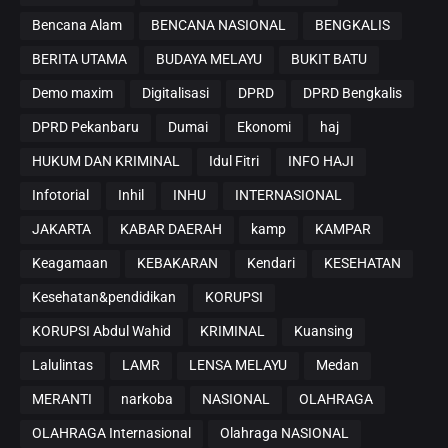
Bencana Alam
BENCANA NASIONAL
BENGKALIS
BERITA UTAMA
BUDAYA MELAYU
BUKIT BATU
Demo maxim
Digitalisasi
DPRD
DPRD Bengkalis
DPRD Pekanbaru
Dumai
Ekonomi
haj
HUKUM DAN KRIMINAL
Idul Fitri
INFO HAJI
Infotorial
Inhil
INHU
INTERNASIONAL
JAKARTA
KABAR DAERAH
kamp
KAMPAR
Keagamaan
KEBAKARAN
Kendari
KESEHATAN
Kesehatan&pendidikan
KORUPSI
KORUPSI Abdul Wahid
KRIMINAL
Kuansing
Lalulintas
LAMR
LENSA MELAYU
Medan
MERANTI
narkoba
NASIONAL
OLAHRAGA
OLAHRAGA Internasional
Olahraga NASIONAL