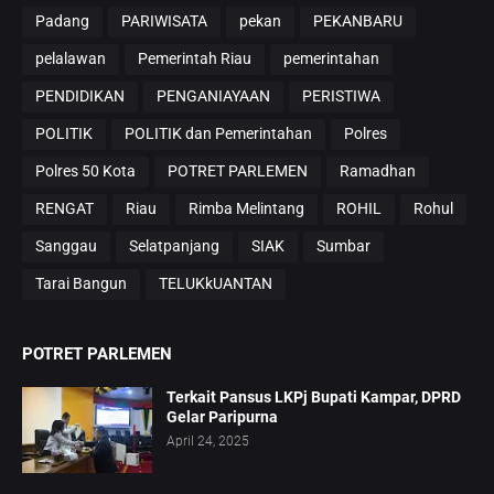
Padang
PARIWISATA
pekan
PEKANBARU
pelalawan
Pemerintah Riau
pemerintahan
PENDIDIKAN
PENGANIAYAAN
PERISTIWA
POLITIK
POLITIK dan Pemerintahan
Polres
Polres 50 Kota
POTRET PARLEMEN
Ramadhan
RENGAT
Riau
Rimba Melintang
ROHIL
Rohul
Sanggau
Selatpanjang
SIAK
Sumbar
Tarai Bangun
TELUKkUANTAN
POTRET PARLEMEN
Terkait Pansus LKPj Bupati Kampar, DPRD
Gelar Paripurna
April 24, 2025