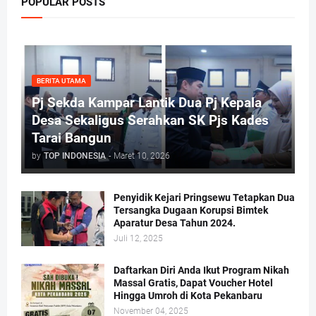
POPULAR POSTS
BERITA UTAMA
Pj Sekda Kampar Lantik Dua Pj Kepala
Desa Sekaligus Serahkan SK Pjs Kades
Tarai Bangun
by
TOP INDONESIA
-
Maret 10, 2026
Penyidik Kejari Pringsewu Tetapkan Dua
Tersangka Dugaan Korupsi Bimtek
Aparatur Desa Tahun 2024.
Juli 12, 2025
Daftarkan Diri Anda Ikut Program Nikah
Massal Gratis, Dapat Voucher Hotel
Hingga Umroh di Kota Pekanbaru
November 04, 2025