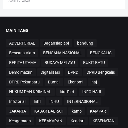
April 16, 2025
MAIN TAGS
ADVERTORIAL
Bagansiapiapi
bandung
Bencana Alam
BENCANA NASIONAL
BENGKALIS
BERITA UTAMA
BUDAYA MELAYU
BUKIT BATU
Demo maxim
Digitalisasi
DPRD
DPRD Bengkalis
DPRD Pekanbaru
Dumai
Ekonomi
haj
HUKUM DAN KRIMINAL
Idul Fitri
INFO HAJI
Infotorial
Inhil
INHU
INTERNASIONAL
JAKARTA
KABAR DAERAH
kamp
KAMPAR
Keagamaan
KEBAKARAN
Kendari
KESEHATAN