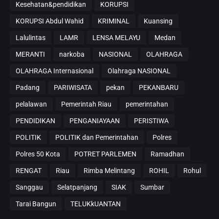
Kesehatan&pendidikan
KORUPSI
KORUPSI Abdul Wahid
KRIMINAL
Kuansing
Lalulintas
LAMR
LENSA MELAYU
Medan
MERANTI
narkoba
NASIONAL
OLAHRAGA
OLAHRAGA Internasional
Olahraga NASIONAL
Padang
PARIWISATA
pekan
PEKANBARU
pelalawan
Pemerintah Riau
pemerintahan
PENDIDIKAN
PENGANIAYAAN
PERISTIWA
POLITIK
POLITIK dan Pemerintahan
Polres
Polres 50 Kota
POTRET PARLEMEN
Ramadhan
RENGAT
Riau
Rimba Melintang
ROHIL
Rohul
Sanggau
Selatpanjang
SIAK
Sumbar
Tarai Bangun
TELUKkUANTAN