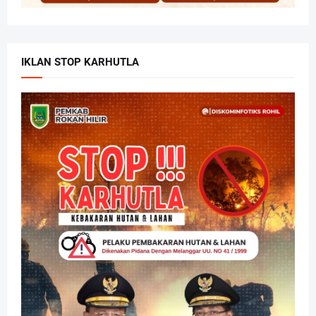
IKLAN STOP KARHUTLA