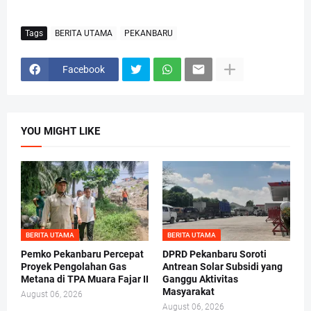
Tags
BERITA UTAMA
PEKANBARU
Facebook
YOU MIGHT LIKE
BERITA UTAMA
BERITA UTAMA
Pemko Pekanbaru Percepat
DPRD Pekanbaru Soroti
Proyek Pengolahan Gas
Antrean Solar Subsidi yang
Metana di TPA Muara Fajar II
Ganggu Aktivitas
Masyarakat
August 06, 2026
August 06, 2026