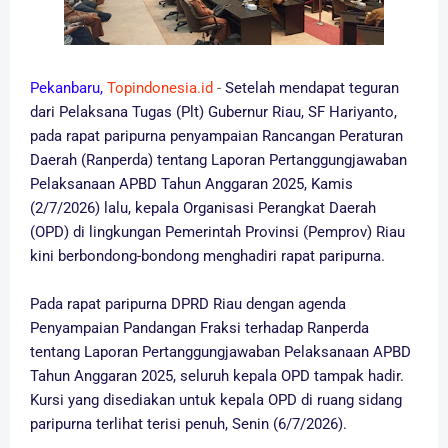
Pekanbaru,
Topindonesia.id
-
Setelah mendapat teguran
dari Pelaksana Tugas (Plt) Gubernur Riau, SF Hariyanto,
pada rapat paripurna penyampaian Rancangan Peraturan
Daerah (Ranperda) tentang Laporan Pertanggungjawaban
Pelaksanaan APBD Tahun Anggaran 2025, Kamis
(2/7/2026) lalu, kepala Organisasi Perangkat Daerah
(OPD) di lingkungan Pemerintah Provinsi (Pemprov) Riau
kini berbondong-bondong menghadiri rapat paripurna.
Pada rapat paripurna DPRD Riau dengan agenda
Penyampaian Pandangan Fraksi terhadap Ranperda
tentang Laporan Pertanggungjawaban Pelaksanaan APBD
Tahun Anggaran 2025, seluruh kepala OPD tampak hadir.
Kursi yang disediakan untuk kepala OPD di ruang sidang
paripurna terlihat terisi penuh, Senin (6/7/2026).