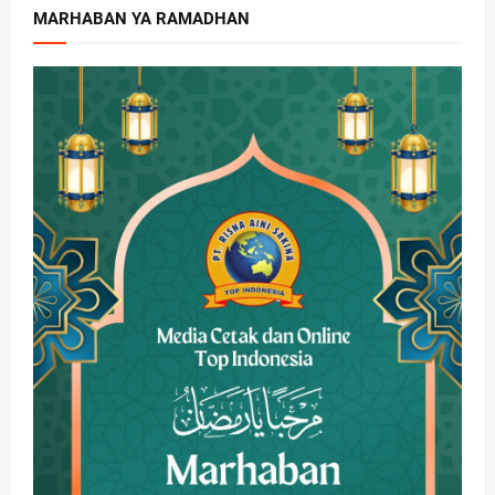
MARHABAN YA RAMADHAN