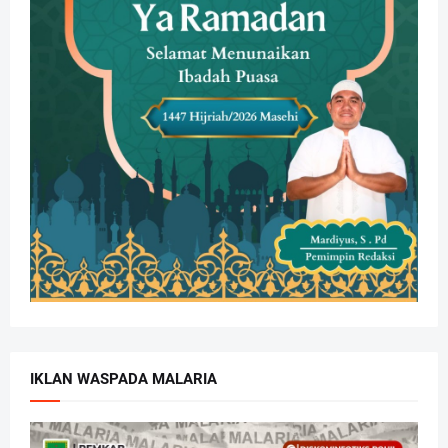
IKLAN WASPADA MALARIA