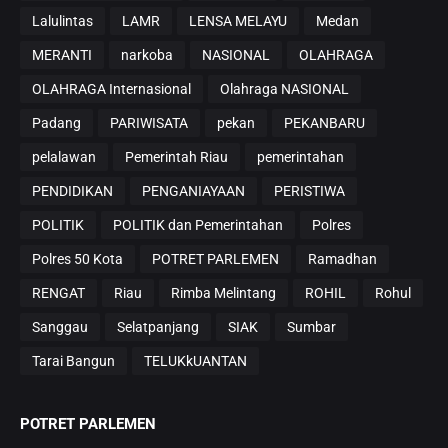
Lalulintas
LAMR
LENSA MELAYU
Medan
MERANTI
narkoba
NASIONAL
OLAHRAGA
OLAHRAGA Internasional
Olahraga NASIONAL
Padang
PARIWISATA
pekan
PEKANBARU
pelalawan
Pemerintah Riau
pemerintahan
PENDIDIKAN
PENGANIAYAAN
PERISTIWA
POLITIK
POLITIK dan Pemerintahan
Polres
Polres 50 Kota
POTRET PARLEMEN
Ramadhan
RENGAT
Riau
Rimba Melintang
ROHIL
Rohul
Sanggau
Selatpanjang
SIAK
Sumbar
Tarai Bangun
TELUKkUANTAN
POTRET PARLEMEN