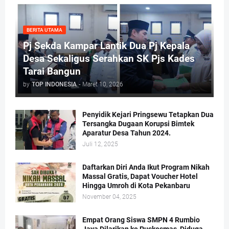
BERITA UTAMA
Pj Sekda Kampar Lantik Dua Pj Kepala
Desa Sekaligus Serahkan SK Pjs Kades
Tarai Bangun
by
TOP INDONESIA
-
Maret 10, 2026
Penyidik Kejari Pringsewu Tetapkan Dua
Tersangka Dugaan Korupsi Bimtek
Aparatur Desa Tahun 2024.
Juli 12, 2025
Daftarkan Diri Anda Ikut Program Nikah
Massal Gratis, Dapat Voucher Hotel
Hingga Umroh di Kota Pekanbaru
November 04, 2025
Empat Orang Siswa SMPN 4 Rumbio