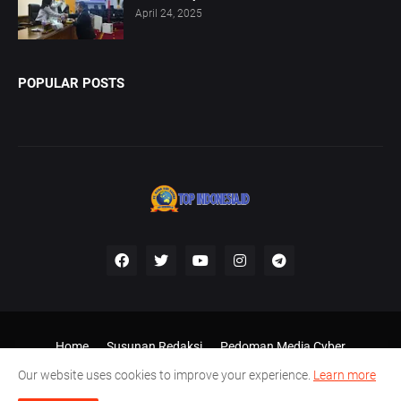
April 24, 2025
POPULAR POSTS
Home
Susunan Redaksi
Pedoman Media Cyber
Disclaimer
Our website uses cookies to improve your experience.
Learn more
Shared by -
Top Indonesia, desain Ariel Putra Kampar