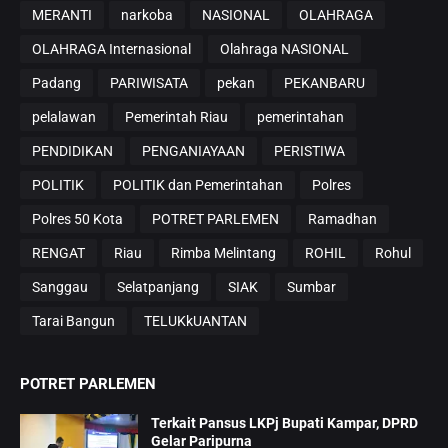
MERANTI
narkoba
NASIONAL
OLAHRAGA
OLAHRAGA Internasional
Olahraga NASIONAL
Padang
PARIWISATA
pekan
PEKANBARU
pelalawan
Pemerintah Riau
pemerintahan
PENDIDIKAN
PENGANIAYAAN
PERISTIWA
POLITIK
POLITIK dan Pemerintahan
Polres
Polres 50 Kota
POTRET PARLEMEN
Ramadhan
RENGAT
Riau
Rimba Melintang
ROHIL
Rohul
Sanggau
Selatpanjang
SIAK
Sumbar
Tarai Bangun
TELUKkUANTAN
POTRET PARLEMEN
Terkait Pansus LKPj Bupati Kampar, DPRD
Gelar Paripurna