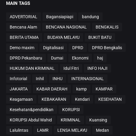
MAIN TAGS
ADVERTORIAL
Bagansiapiapi
bandung
Bencana Alam
BENCANA NASIONAL
BENGKALIS
BERITA UTAMA
BUDAYA MELAYU
BUKIT BATU
Demo maxim
Digitalisasi
DPRD
DPRD Bengkalis
DPRD Pekanbaru
Dumai
Ekonomi
haj
HUKUM DAN KRIMINAL
Idul Fitri
INFO HAJI
Infotorial
Inhil
INHU
INTERNASIONAL
JAKARTA
KABAR DAERAH
kamp
KAMPAR
Keagamaan
KEBAKARAN
Kendari
KESEHATAN
Kesehatan&pendidikan
KORUPSI
KORUPSI Abdul Wahid
KRIMINAL
Kuansing
Lalulintas
LAMR
LENSA MELAYU
Medan