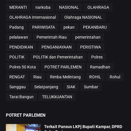
MERANTI
narkoba
NASIONAL
OLAHRAGA
OLAHRAGA Internasional
Olahraga NASIONAL
Padang
PARIWISATA
pekan
PEKANBARU
pelalawan
Pemerintah Riau
pemerintahan
PENDIDIKAN
PENGANIAYAAN
PERISTIWA
POLITIK
POLITIK dan Pemerintahan
Polres
Polres 50 Kota
POTRET PARLEMEN
Ramadhan
RENGAT
Riau
Rimba Melintang
ROHIL
Rohul
Sanggau
Selatpanjang
SIAK
Sumbar
Tarai Bangun
TELUKkUANTAN
POTRET PARLEMEN
Terkait Pansus LKPj Bupati Kampar, DPRD