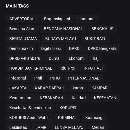
MAIN TAGS
ADVERTORIAL
Bagansiapiapi
bandung
Bencana Alam
BENCANA NASIONAL
BENGKALIS
BERITA UTAMA
BUDAYA MELAYU
BUKIT BATU
Demo maxim
Digitalisasi
DPRD
DPRD Bengkalis
DPRD Pekanbaru
Dumai
Ekonomi
haj
HUKUM DAN KRIMINAL
Idul Fitri
INFO HAJI
Infotorial
Inhil
INHU
INTERNASIONAL
JAKARTA
KABAR DAERAH
kamp
KAMPAR
Keagamaan
KEBAKARAN
Kendari
KESEHATAN
Kesehatan&pendidikan
KORUPSI
KORUPSI Abdul Wahid
KRIMINAL
Kuansing
Lalulintas
LAMR
LENSA MELAYU
Medan