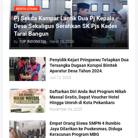
BERITA UTAMA
Pj Sekda Kampar Lantik Dua Pj Kepala
Desa Sekaligus Serahkan SK Pjs Kades
Tarai Bangun
by
TOP INDONESIA
-
Maret 10, 2026
Penyidik Kejari Pringsewu Tetapkan Dua
Tersangka Dugaan Korupsi Bimtek
Aparatur Desa Tahun 2024.
Juli 12, 2025
Daftarkan Diri Anda Ikut Program Nikah
Massal Gratis, Dapat Voucher Hotel
Hingga Umroh di Kota Pekanbaru
November 04, 2025
Empat Orang Siswa SMPN 4 Rumbio
Jaya Dilarikan ke Puskesmas, Diduga
Keracunan Program MBG