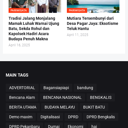
PARIWISATA
PARIWISATA
Tradisi Jalang Monjalang
Mutiara Tersembunyi dari
Mamak Luhak Warnai Ujung
Desa Pagar Jaya: Eksotisme
Batu, Sekda Rohul dan
Teluk Hantu
Kapolsek Hadiri Acara
April 11, 2025
Budaya Penuh Makna
April 16, 2025
MAIN TAGS
ADVERTORIAL
Bagansiapiapi
bandung
Bencana Alam
BENCANA NASIONAL
BENGKALIS
BERITA UTAMA
BUDAYA MELAYU
BUKIT BATU
Demo maxim
Digitalisasi
DPRD
DPRD Bengkalis
DPRD Pekanbaru
Dumai
Ekonomi
haj