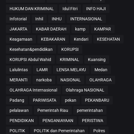
HUKUM DAN KRIMINAL
Idul Fitri
INFO HAJI
Infotorial
Inhil
INHU
INTERNASIONAL
JAKARTA
KABAR DAERAH
kamp
KAMPAR
Keagamaan
KEBAKARAN
Kendari
KESEHATAN
Kesehatan&pendidikan
KORUPSI
KORUPSI Abdul Wahid
KRIMINAL
Kuansing
Lalulintas
LAMR
LENSA MELAYU
Medan
MERANTI
narkoba
NASIONAL
OLAHRAGA
OLAHRAGA Internasional
Olahraga NASIONAL
Padang
PARIWISATA
pekan
PEKANBARU
pelalawan
Pemerintah Riau
pemerintahan
PENDIDIKAN
PENGANIAYAAN
PERISTIWA
POLITIK
POLITIK dan Pemerintahan
Polres