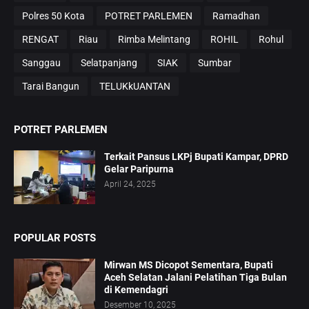
Polres 50 Kota
POTRET PARLEMEN
Ramadhan
RENGAT
Riau
Rimba Melintang
ROHIL
Rohul
Sanggau
Selatpanjang
SIAK
Sumbar
Tarai Bangun
TELUKkUANTAN
POTRET PARLEMEN
Terkait Pansus LKPj Bupati Kampar, DPRD
Gelar Paripurna
April 24, 2025
POPULAR POSTS
Mirwan MS Dicopot Sementara, Bupati
Aceh Selatan Jalani Pelatihan Tiga Bulan
di Kemendagri
Desember 10, 2025