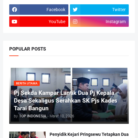
Facebook
Twitter
YouTube
Instagram
POPULAR POSTS
BERITA UTAMA
Pj Sekda Kampar Lantik Dua Pj Kepala
Desa Sekaligus Serahkan SK Pjs Kades
Tarai Bangun
by
TOP INDONESIA
-
Maret 10, 2026
Penyidik Kejari Pringsewu Tetapkan Dua