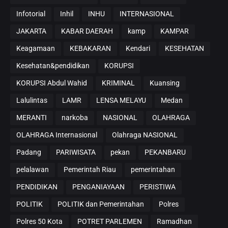
Infotorial
Inhil
INHU
INTERNASIONAL
JAKARTA
KABAR DAERAH
kamp
KAMPAR
Keagamaan
KEBAKARAN
Kendari
KESEHATAN
Kesehatan&pendidikan
KORUPSI
KORUPSI Abdul Wahid
KRIMINAL
Kuansing
Lalulintas
LAMR
LENSA MELAYU
Medan
MERANTI
narkoba
NASIONAL
OLAHRAGA
OLAHRAGA Internasional
Olahraga NASIONAL
Padang
PARIWISATA
pekan
PEKANBARU
pelalawan
Pemerintah Riau
pemerintahan
PENDIDIKAN
PENGANIAYAAN
PERISTIWA
POLITIK
POLITIK dan Pemerintahan
Polres
Polres 50 Kota
POTRET PARLEMEN
Ramadhan