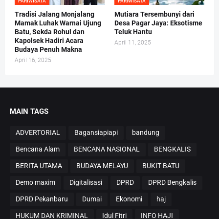
PARIWISATA
PARIWISATA
Tradisi Jalang Monjalang
Mutiara Tersembunyi dari
Mamak Luhak Warnai Ujung
Desa Pagar Jaya: Eksotisme
Batu, Sekda Rohul dan
Teluk Hantu
Kapolsek Hadiri Acara
April 11, 2025
Budaya Penuh Makna
April 16, 2025
MAIN TAGS
ADVERTORIAL
Bagansiapiapi
bandung
Bencana Alam
BENCANA NASIONAL
BENGKALIS
BERITA UTAMA
BUDAYA MELAYU
BUKIT BATU
Demo maxim
Digitalisasi
DPRD
DPRD Bengkalis
DPRD Pekanbaru
Dumai
Ekonomi
haj
HUKUM DAN KRIMINAL
Idul Fitri
INFO HAJI