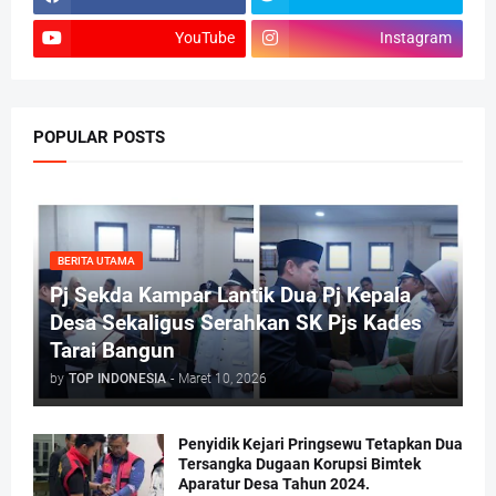
YouTube
Instagram
POPULAR POSTS
BERITA UTAMA
Pj Sekda Kampar Lantik Dua Pj Kepala
Desa Sekaligus Serahkan SK Pjs Kades
Tarai Bangun
by
TOP INDONESIA
-
Maret 10, 2026
Penyidik Kejari Pringsewu Tetapkan Dua
Tersangka Dugaan Korupsi Bimtek
Aparatur Desa Tahun 2024.