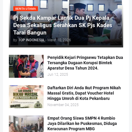
BERITA UTAMA
Pj Sekda Kampar Lantik Dua Pj Kepala
Desa Sekaligus Serahkan SK Pjs Kades
Tarai Bangun
by
TOP INDONESIA
-
Maret 10, 2026
Penyidik Kejari Pringsewu Tetapkan Dua
Tersangka Dugaan Korupsi Bimtek
Aparatur Desa Tahun 2024.
Juli 12, 2025
Daftarkan Diri Anda Ikut Program Nikah
Massal Gratis, Dapat Voucher Hotel
Hingga Umroh di Kota Pekanbaru
November 04, 2025
Empat Orang Siswa SMPN 4 Rumbio
Jaya Dilarikan ke Puskesmas, Diduga
Keracunan Program MBG