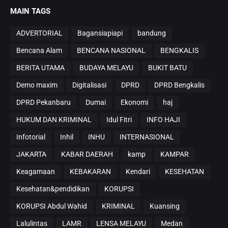
MAIN TAGS
ADVERTORIAL
Bagansiapiapi
bandung
Bencana Alam
BENCANA NASIONAL
BENGKALIS
BERITA UTAMA
BUDAYA MELAYU
BUKIT BATU
Demo maxim
Digitalisasi
DPRD
DPRD Bengkalis
DPRD Pekanbaru
Dumai
Ekonomi
haj
HUKUM DAN KRIMINAL
Idul Fitri
INFO HAJI
Infotorial
Inhil
INHU
INTERNASIONAL
JAKARTA
KABAR DAERAH
kamp
KAMPAR
Keagamaan
KEBAKARAN
Kendari
KESEHATAN
Kesehatan&pendidikan
KORUPSI
KORUPSI Abdul Wahid
KRIMINAL
Kuansing
Lalulintas
LAMR
LENSA MELAYU
Medan