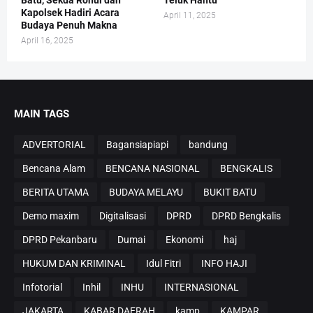
Batu, Sekda Rohul dan
Teluk Hantu
Kapolsek Hadiri Acara
April 11, 2025
Budaya Penuh Makna
April 16, 2025
MAIN TAGS
ADVERTORIAL
Bagansiapiapi
bandung
Bencana Alam
BENCANA NASIONAL
BENGKALIS
BERITA UTAMA
BUDAYA MELAYU
BUKIT BATU
Demo maxim
Digitalisasi
DPRD
DPRD Bengkalis
DPRD Pekanbaru
Dumai
Ekonomi
haj
HUKUM DAN KRIMINAL
Idul Fitri
INFO HAJI
Infotorial
Inhil
INHU
INTERNASIONAL
JAKARTA
KABAR DAERAH
kamp
KAMPAR