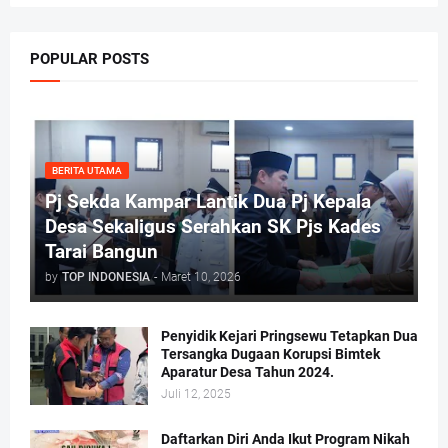
POPULAR POSTS
BERITA UTAMA
Pj Sekda Kampar Lantik Dua Pj Kepala
Desa Sekaligus Serahkan SK Pjs Kades
Tarai Bangun
by
TOP INDONESIA
-
Maret 10, 2026
Penyidik Kejari Pringsewu Tetapkan Dua
Tersangka Dugaan Korupsi Bimtek
Aparatur Desa Tahun 2024.
Juli 12, 2025
Daftarkan Diri Anda Ikut Program Nikah