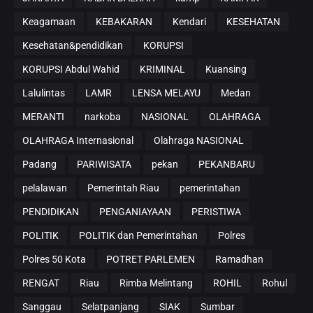
Keagamaan
KEBAKARAN
Kendari
KESEHATAN
Kesehatan&pendidikan
KORUPSI
KORUPSI Abdul Wahid
KRIMINAL
Kuansing
Lalulintas
LAMR
LENSA MELAYU
Medan
MERANTI
narkoba
NASIONAL
OLAHRAGA
OLAHRAGA Internasional
Olahraga NASIONAL
Padang
PARIWISATA
pekan
PEKANBARU
pelalawan
Pemerintah Riau
pemerintahan
PENDIDIKAN
PENGANIAYAAN
PERISTIWA
POLITIK
POLITIK dan Pemerintahan
Polres
Polres 50 Kota
POTRET PARLEMEN
Ramadhan
RENGAT
Riau
Rimba Melintang
ROHIL
Rohul
Sanggau
Selatpanjang
SIAK
Sumbar