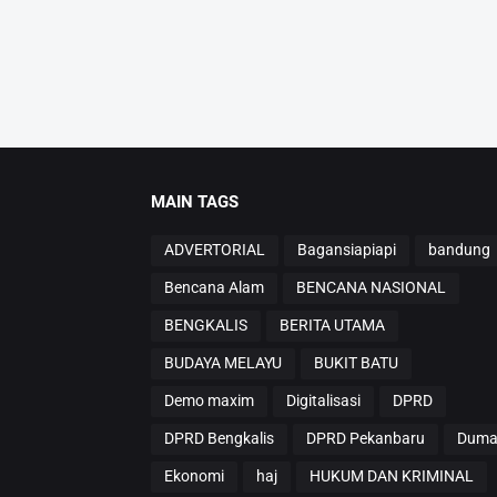
MAIN TAGS
ADVERTORIAL
Bagansiapiapi
bandung
Bencana Alam
BENCANA NASIONAL
BENGKALIS
BERITA UTAMA
BUDAYA MELAYU
BUKIT BATU
Demo maxim
Digitalisasi
DPRD
DPRD Bengkalis
DPRD Pekanbaru
Duma
Ekonomi
haj
HUKUM DAN KRIMINAL