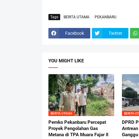
Tags
BERITA UTAMA
PEKANBARU
Facebook
Twitter
YOU MIGHT LIKE
BERITA UTAMA
BERITA U
Pemko Pekanbaru Percepat
DPRD Pe
Proyek Pengolahan Gas
Antrean
Metana di TPA Muara Fajar II
Ganggu 