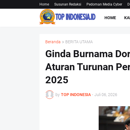
Home
Susunan Redaksi
Pedoman Media Cyber
D
HOME
KA
Beranda
BERITA UTAMA
Ginda Burnama Do
Aturan Turunan Pe
2025
by
TOP INDONESIA
-
Juli 06, 2026