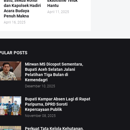
Batu, Sekda Rohul
Eksotisme Teluk
dan Kapolsek Hadiri
Hantu
Acara Budaya
April 11, 2025
Penuh Makna
April 16, 2025
PULAR POSTS
Mirwan MS Dicopot Sementara,
Bupati Aceh Selatan Jalani
Pelatihan Tiga Bulan di
Kemendagri
Desember 10, 2025
Bupati Kampar Absen Lagi di Rapat
Paripurna, DPRD Soroti
Kepercayaan Publik
November 08, 2025
Perkuat Tata Kelola Kehutanan,