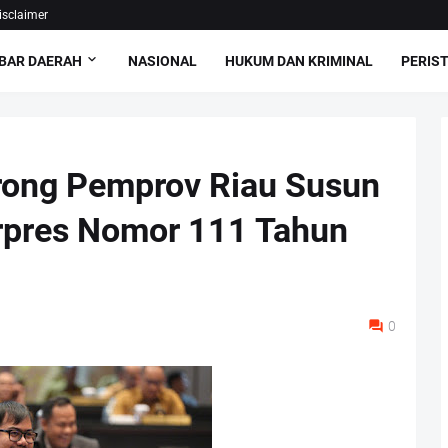
isclaimer
BAR DAERAH
NASIONAL
HUKUM DAN KRIMINAL
PERIS
rong Pemprov Riau Susun
rpres Nomor 111 Tahun
0