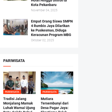
Hotel Hingga Umroh di
Kota Pekanbaru
November 04, 2025
Empat Orang Siswa SMPN
4 Rumbio Jaya Dilarikan
ke Puskesmas, Diduga
Keracunan Program MBG
Oktober 02, 2025
PARIWISATA
PARIWISATA
PARIWISATA
Tradisi Jalang
Mutiara
Monjalang Mamak
Tersembunyi dari
Luhak Warnai Ujung
Desa Pagar Jaya: