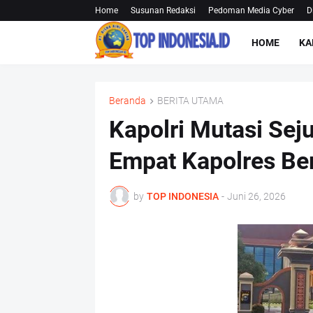
Home
Susunan Redaksi
Pedoman Media Cyber
D
HOME
KA
Beranda
BERITA UTAMA
Kapolri Mutasi Sej
Empat Kapolres Be
by
TOP INDONESIA
-
Juni 26, 2026