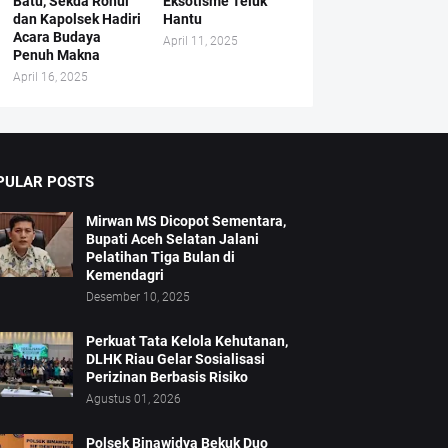
Batu, Sekda Rohul
Eksotisme Teluk
dan Kapolsek Hadiri
Hantu
Acara Budaya
April 11, 2025
Penuh Makna
April 16, 2025
PULAR POSTS
Mirwan MS Dicopot Sementara,
Bupati Aceh Selatan Jalani
Pelatihan Tiga Bulan di
Kemendagri
Desember 10, 2025
Perkuat Tata Kelola Kehutanan,
DLHK Riau Gelar Sosialisasi
Perizinan Berbasis Risiko
Agustus 01, 2026
Polsek Binawidya Bekuk Duo