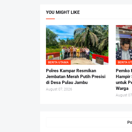
YOU MIGHT LIKE
BERITA UTAMA
BERITA U
Polres Kampar Resmikan
Pemko P
Jembatan Merah Putih Presisi
Hampir 
di Desa Pulau Jambu
untuk P
Warga
August 07, 2026
August 07
Po