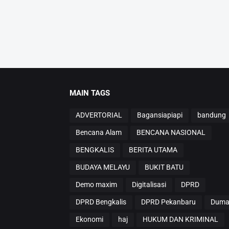
MAIN TAGS
ADVERTORIAL
Bagansiapiapi
bandung
Bencana Alam
BENCANA NASIONAL
BENGKALIS
BERITA UTAMA
BUDAYA MELAYU
BUKIT BATU
Demo maxim
Digitalisasi
DPRD
DPRD Bengkalis
DPRD Pekanbaru
Duma
Ekonomi
haj
HUKUM DAN KRIMINAL