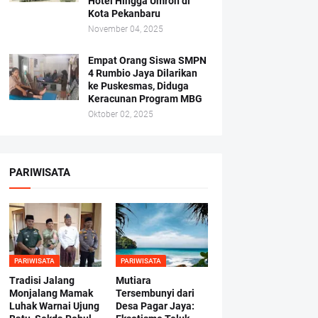
Hotel Hingga Umroh di
Kota Pekanbaru
November 04, 2025
Empat Orang Siswa SMPN
4 Rumbio Jaya Dilarikan
ke Puskesmas, Diduga
Keracunan Program MBG
Oktober 02, 2025
PARIWISATA
PARIWISATA
PARIWISATA
Tradisi Jalang
Mutiara
Monjalang Mamak
Tersembunyi dari
Luhak Warnai Ujung
Desa Pagar Jaya: