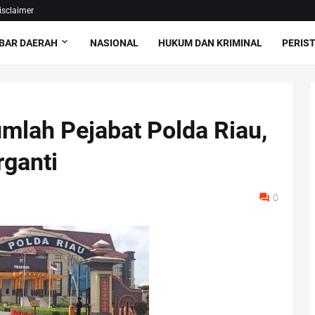
isclaimer
BAR DAERAH
NASIONAL
HUKUM DAN KRIMINAL
PERIS
umlah Pejabat Polda Riau,
rganti
0