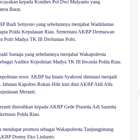
ipercayakan kepada Kombes Pol Dwi Mulyanto yang
era Barat.
 AKBP Budi Setiyono yang sebelumnya menjabat Wadirlantas
amapta Polda Kepulauan Riau. Sementara AKBP Dermawan
 Polri Madya TK III Divhumas Polri.
nald Sumaja yang sebelumnya menjabat Wakapolresta
ebagai Auditor Kepolisian Madya TK III Itwasda Polda Riau.
 kepolisian resor. AKBP Isa Imam Syahroni dimutasi menjadi
abatan Kapolres Rokan Hilir kini diisi AKBP Aldi Alfa
epulauan Meranti.
eranti diserahkan kepada AKBP Gede Prasetia Adi Sasmita
skrimsus Polda Riau.
ra mendapat promosi sebagai Wakapolresta Tanjungpinang
 AKBP Donny Eko Listianto.