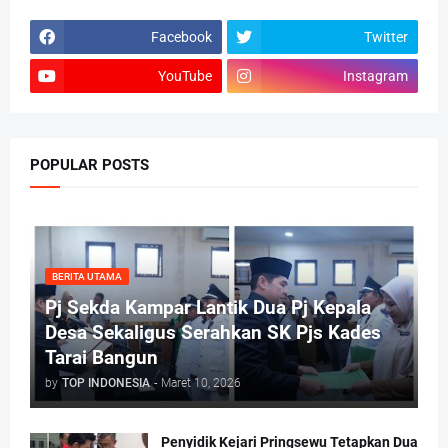
Facebook
Twitter
YouTube
Instagram
POPULAR POSTS
BERITA UTAMA
Pj Sekda Kampar Lantik Dua Pj Kepala
Desa Sekaligus Serahkan SK Pjs Kades
Tarai Bangun
by
TOP INDONESIA
-
Maret 10, 2026
Penyidik Kejari Pringsewu Tetapkan Dua