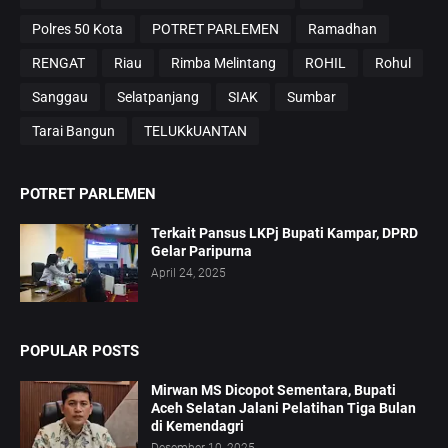
Polres 50 Kota
POTRET PARLEMEN
Ramadhan
RENGAT
Riau
Rimba Melintang
ROHIL
Rohul
Sanggau
Selatpanjang
SIAK
Sumbar
Tarai Bangun
TELUKkUANTAN
POTRET PARLEMEN
Terkait Pansus LKPj Bupati Kampar, DPRD
Gelar Paripurna
April 24, 2025
POPULAR POSTS
Mirwan MS Dicopot Sementara, Bupati
Aceh Selatan Jalani Pelatihan Tiga Bulan
di Kemendagri