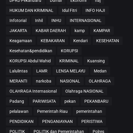
DPRD Pekanbaru
Dumai
Ekonomi
haj
HUKUM DAN KRIMINAL
Idul Fitri
INFO HAJI
Infotorial
Inhil
INHU
INTERNASIONAL
JAKARTA
KABAR DAERAH
kamp
KAMPAR
Keagamaan
KEBAKARAN
Kendari
KESEHATAN
Kesehatan&pendidikan
KORUPSI
KORUPSI Abdul Wahid
KRIMINAL
Kuansing
Lalulintas
LAMR
LENSA MELAYU
Medan
MERANTI
narkoba
NASIONAL
OLAHRAGA
OLAHRAGA Internasional
Olahraga NASIONAL
Padang
PARIWISATA
pekan
PEKANBARU
pelalawan
Pemerintah Riau
pemerintahan
PENDIDIKAN
PENGANIAYAAN
PERISTIWA
POLITIK
POLITIK dan Pemerintahan
Polres