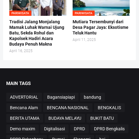
PARIWISATA
PARIWISATA
Tradisi Jalang Monjalang
Mutiara Tersembunyi dari
Mamak Luhak Warnai Ujung
Desa Pagar Jaya: Eksotisme
Batu, Sekda Rohul dan
Teluk Hantu
Kapolsek Hadiri Acara
April 11, 2025
Budaya Penuh Makna
April 16, 2025
MAIN TAGS
ADVERTORIAL
Bagansiapiapi
bandung
Bencana Alam
BENCANA NASIONAL
BENGKALIS
BERITA UTAMA
BUDAYA MELAYU
BUKIT BATU
Demo maxim
Digitalisasi
DPRD
DPRD Bengkalis