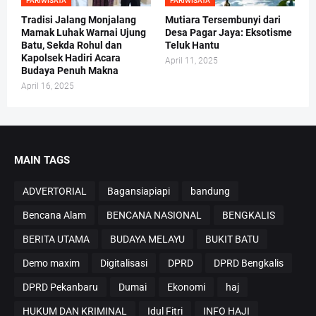
PARIWISATA
PARIWISATA
Tradisi Jalang Monjalang
Mutiara Tersembunyi dari
Mamak Luhak Warnai Ujung
Desa Pagar Jaya: Eksotisme
Batu, Sekda Rohul dan
Teluk Hantu
Kapolsek Hadiri Acara
April 11, 2025
Budaya Penuh Makna
April 16, 2025
MAIN TAGS
ADVERTORIAL
Bagansiapiapi
bandung
Bencana Alam
BENCANA NASIONAL
BENGKALIS
BERITA UTAMA
BUDAYA MELAYU
BUKIT BATU
Demo maxim
Digitalisasi
DPRD
DPRD Bengkalis
DPRD Pekanbaru
Dumai
Ekonomi
haj
HUKUM DAN KRIMINAL
Idul Fitri
INFO HAJI