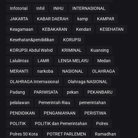
Infotorial
Inhil
INHU
INTERNASIONAL
JAKARTA
KABAR DAERAH
kamp
KAMPAR
Keagamaan
KEBAKARAN
Kendari
KESEHATAN
Kesehatan&pendidikan
KORUPSI
KORUPSI Abdul Wahid
KRIMINAL
Kuansing
Lalulintas
LAMR
LENSA MELAYU
Medan
MERANTI
narkoba
NASIONAL
OLAHRAGA
OLAHRAGA Internasional
Olahraga NASIONAL
Padang
PARIWISATA
pekan
PEKANBARU
pelalawan
Pemerintah Riau
pemerintahan
PENDIDIKAN
PENGANIAYAAN
PERISTIWA
POLITIK
POLITIK dan Pemerintahan
Polres
Polres 50 Kota
POTRET PARLEMEN
Ramadhan