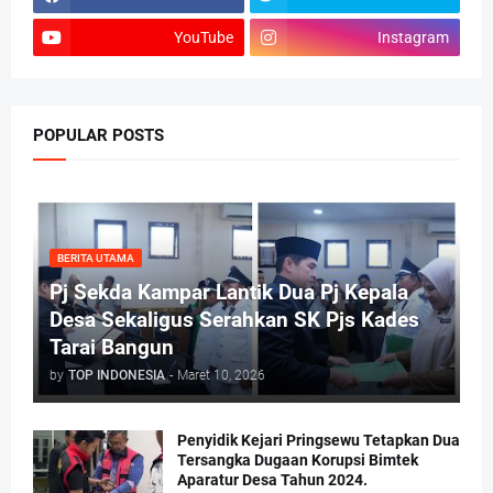
YouTube
Instagram
POPULAR POSTS
BERITA UTAMA
Pj Sekda Kampar Lantik Dua Pj Kepala
Desa Sekaligus Serahkan SK Pjs Kades
Tarai Bangun
by
TOP INDONESIA
-
Maret 10, 2026
Penyidik Kejari Pringsewu Tetapkan Dua
Tersangka Dugaan Korupsi Bimtek
Aparatur Desa Tahun 2024.