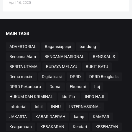
April 16, 2025
MAIN TAGS
ADVERTORIAL
Bagansiapiapi
bandung
Bencana Alam
BENCANA NASIONAL
BENGKALIS
BERITA UTAMA
BUDAYA MELAYU
BUKIT BATU
Demo maxim
Digitalisasi
DPRD
DPRD Bengkalis
DPRD Pekanbaru
Dumai
Ekonomi
haj
HUKUM DAN KRIMINAL
Idul Fitri
INFO HAJI
Infotorial
Inhil
INHU
INTERNASIONAL
JAKARTA
KABAR DAERAH
kamp
KAMPAR
Keagamaan
KEBAKARAN
Kendari
KESEHATAN