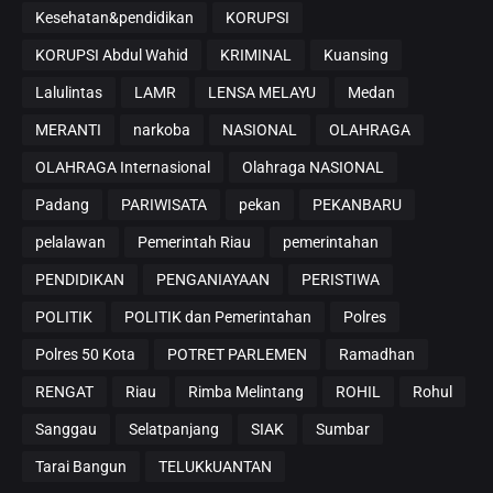
Kesehatan&pendidikan
KORUPSI
KORUPSI Abdul Wahid
KRIMINAL
Kuansing
Lalulintas
LAMR
LENSA MELAYU
Medan
MERANTI
narkoba
NASIONAL
OLAHRAGA
OLAHRAGA Internasional
Olahraga NASIONAL
Padang
PARIWISATA
pekan
PEKANBARU
pelalawan
Pemerintah Riau
pemerintahan
PENDIDIKAN
PENGANIAYAAN
PERISTIWA
POLITIK
POLITIK dan Pemerintahan
Polres
Polres 50 Kota
POTRET PARLEMEN
Ramadhan
RENGAT
Riau
Rimba Melintang
ROHIL
Rohul
Sanggau
Selatpanjang
SIAK
Sumbar
Tarai Bangun
TELUKkUANTAN