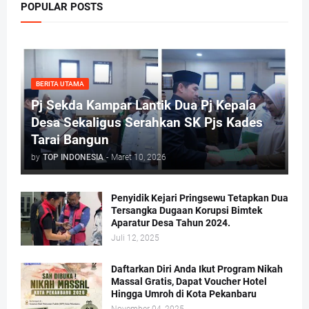
POPULAR POSTS
BERITA UTAMA
Pj Sekda Kampar Lantik Dua Pj Kepala
Desa Sekaligus Serahkan SK Pjs Kades
Tarai Bangun
by
TOP INDONESIA
-
Maret 10, 2026
Penyidik Kejari Pringsewu Tetapkan Dua
Tersangka Dugaan Korupsi Bimtek
Aparatur Desa Tahun 2024.
Juli 12, 2025
Daftarkan Diri Anda Ikut Program Nikah
Massal Gratis, Dapat Voucher Hotel
Hingga Umroh di Kota Pekanbaru