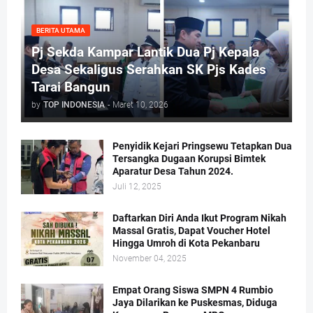
BERITA UTAMA
Pj Sekda Kampar Lantik Dua Pj Kepala
Desa Sekaligus Serahkan SK Pjs Kades
Tarai Bangun
by
TOP INDONESIA
-
Maret 10, 2026
Penyidik Kejari Pringsewu Tetapkan Dua
Tersangka Dugaan Korupsi Bimtek
Aparatur Desa Tahun 2024.
Juli 12, 2025
Daftarkan Diri Anda Ikut Program Nikah
Massal Gratis, Dapat Voucher Hotel
Hingga Umroh di Kota Pekanbaru
November 04, 2025
Empat Orang Siswa SMPN 4 Rumbio
Jaya Dilarikan ke Puskesmas, Diduga