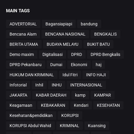
MAIN TAGS
ADVERTORIAL
Bagansiapiapi
bandung
Bencana Alam
BENCANA NASIONAL
BENGKALIS
BERITA UTAMA
BUDAYA MELAYU
BUKIT BATU
Demo maxim
Digitalisasi
DPRD
DPRD Bengkalis
DPRD Pekanbaru
Dumai
Ekonomi
haj
HUKUM DAN KRIMINAL
Idul Fitri
INFO HAJI
Infotorial
Inhil
INHU
INTERNASIONAL
JAKARTA
KABAR DAERAH
kamp
KAMPAR
Keagamaan
KEBAKARAN
Kendari
KESEHATAN
Kesehatan&pendidikan
KORUPSI
KORUPSI Abdul Wahid
KRIMINAL
Kuansing