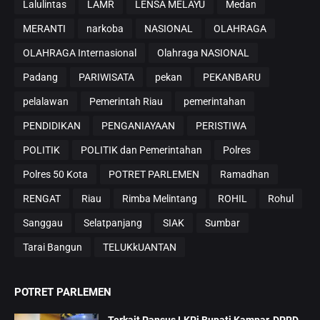
Lalulintas
LAMR
LENSA MELAYU
Medan
MERANTI
narkoba
NASIONAL
OLAHRAGA
OLAHRAGA Internasional
Olahraga NASIONAL
Padang
PARIWISATA
pekan
PEKANBARU
pelalawan
Pemerintah Riau
pemerintahan
PENDIDIKAN
PENGANIAYAAN
PERISTIWA
POLITIK
POLITIK dan Pemerintahan
Polres
Polres 50 Kota
POTRET PARLEMEN
Ramadhan
RENGAT
Riau
Rimba Melintang
ROHIL
Rohul
Sanggau
Selatpanjang
SIAK
Sumbar
Tarai Bangun
TELUKkUANTAN
POTRET PARLEMEN