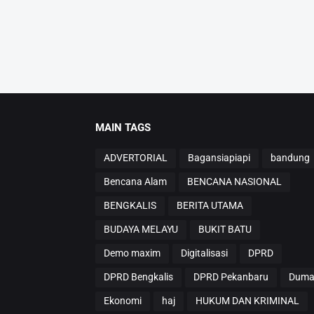
MAIN TAGS
ADVERTORIAL
Bagansiapiapi
bandung
Bencana Alam
BENCANA NASIONAL
BENGKALIS
BERITA UTAMA
BUDAYA MELAYU
BUKIT BATU
Demo maxim
Digitalisasi
DPRD
DPRD Bengkalis
DPRD Pekanbaru
Duma
Ekonomi
haj
HUKUM DAN KRIMINAL