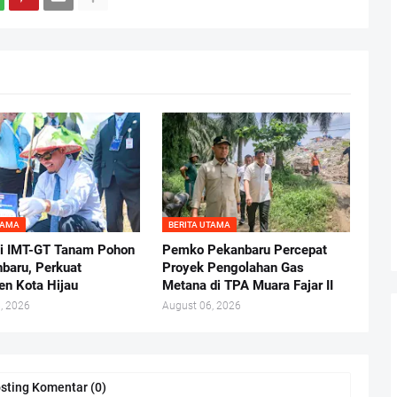
TAMA
BERITA UTAMA
i IMT-GT Tanam Pohon
Pemko Pekanbaru Percepat
nbaru, Perkuat
Proyek Pengolahan Gas
n Kota Hijau
Metana di TPA Muara Fajar II
, 2026
August 06, 2026
sting Komentar (0)