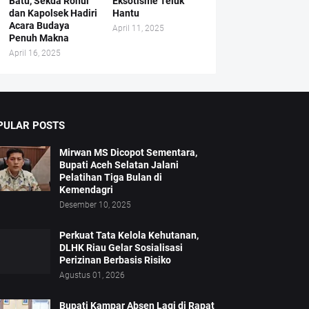
Batu, Sekda Rohul
Eksotisme Teluk
dan Kapolsek Hadiri
Hantu
Acara Budaya
April 11, 2025
Penuh Makna
April 16, 2025
PULAR POSTS
Mirwan MS Dicopot Sementara,
Bupati Aceh Selatan Jalani
Pelatihan Tiga Bulan di
Kemendagri
Desember 10, 2025
Perkuat Tata Kelola Kehutanan,
DLHK Riau Gelar Sosialisasi
Perizinan Berbasis Risiko
Agustus 01, 2026
Bupati Kampar Absen Lagi di Rapat