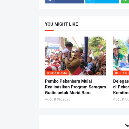
YOU MIGHT LIKE
BERITA UTAMA
BERITA U
Pemko Pekanbaru Mulai
Delegas
Realisasikan Program Seragam
di Peka
Gratis untuk Murid Baru
Komitme
August 06, 2026
August 06
Po