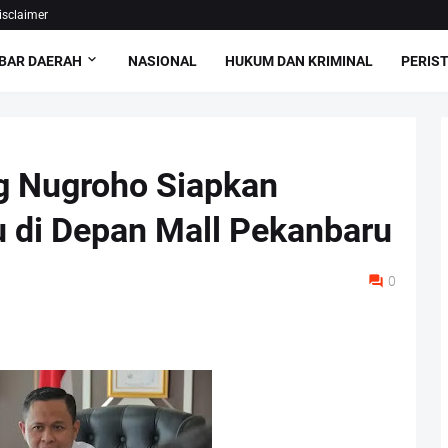
isclaimer
BAR DAERAH
NASIONAL
HUKUM DAN KRIMINAL
PERIS
g Nugroho Siapkan
u di Depan Mall Pekanbaru
0