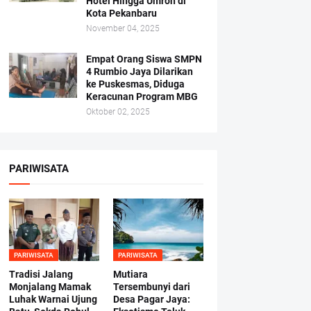
Hotel Hingga Umroh di
Kota Pekanbaru
November 04, 2025
Empat Orang Siswa SMPN
4 Rumbio Jaya Dilarikan
ke Puskesmas, Diduga
Keracunan Program MBG
Oktober 02, 2025
PARIWISATA
PARIWISATA
PARIWISATA
Tradisi Jalang
Mutiara
Monjalang Mamak
Tersembunyi dari
Luhak Warnai Ujung
Desa Pagar Jaya: