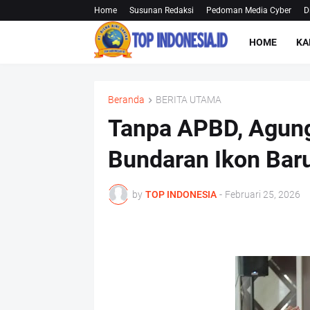
Home
Susunan Redaksi
Pedoman Media Cyber
D
HOME
KA
Beranda
BERITA UTAMA
Tanpa APBD, Agun
Bundaran Ikon Bar
by
TOP INDONESIA
-
Februari 25, 2026