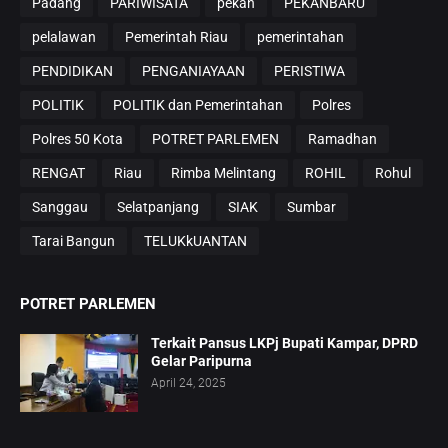
Padang
PARIWISATA
pekan
PEKANBARU
pelalawan
Pemerintah Riau
pemerintahan
PENDIDIKAN
PENGANIAYAAN
PERISTIWA
POLITIK
POLITIK dan Pemerintahan
Polres
Polres 50 Kota
POTRET PARLEMEN
Ramadhan
RENGAT
Riau
Rimba Melintang
ROHIL
Rohul
Sanggau
Selatpanjang
SIAK
Sumbar
Tarai Bangun
TELUKkUANTAN
POTRET PARLEMEN
Terkait Pansus LKPj Bupati Kampar, DPRD
Gelar Paripurna
April 24, 2025