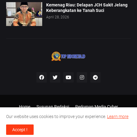
Kemenag Riau: Delapan JCH Sakit Jelang
Keberangkatan ke Tanah Suci
April 28, 2026
Home
Susunan Redaksi
Pedoman Media Cyber
Disclaimer
Our website uses cookies to improve your experience.
Learn more
Shared by -
Top Indonesia, desain Ariel Putra Kampar
Accept !
(085374949437)