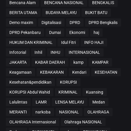
Bencana Alam
BENCANA NASIONAL
BENGKALIS
BERITA UTAMA
BUDAYA MELAYU
BUKIT BATU
Demo maxim
Digitalisasi
DPRD
DPRD Bengkalis
DPRD Pekanbaru
Dumai
Ekonomi
haj
HUKUM DAN KRIMINAL
Idul Fitri
INFO HAJI
Infotorial
Inhil
INHU
INTERNASIONAL
JAKARTA
KABAR DAERAH
kamp
KAMPAR
Keagamaan
KEBAKARAN
Kendari
KESEHATAN
Kesehatan&pendidikan
KORUPSI
KORUPSI Abdul Wahid
KRIMINAL
Kuansing
Lalulintas
LAMR
LENSA MELAYU
Medan
MERANTI
narkoba
NASIONAL
OLAHRAGA
OLAHRAGA Internasional
Olahraga NASIONAL