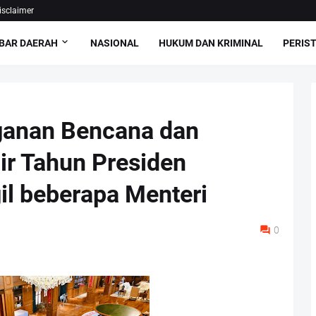
isclaimer
BAR DAERAH
NASIONAL
HUKUM DAN KRIMINAL
PERIS
ganan Bencana dan
ir Tahun Presiden
l beberapa Menteri
0