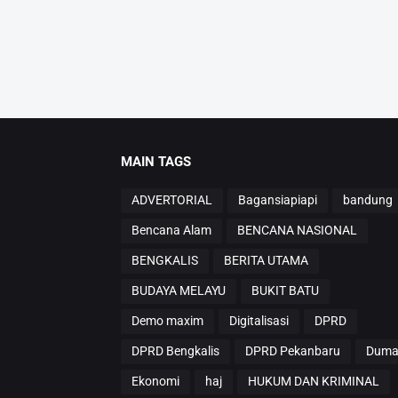
MAIN TAGS
ADVERTORIAL
Bagansiapiapi
bandung
Bencana Alam
BENCANA NASIONAL
BENGKALIS
BERITA UTAMA
BUDAYA MELAYU
BUKIT BATU
Demo maxim
Digitalisasi
DPRD
DPRD Bengkalis
DPRD Pekanbaru
Duma
Ekonomi
haj
HUKUM DAN KRIMINAL