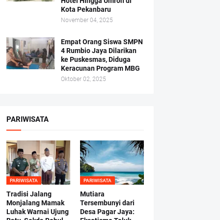
Hotel Hingga Umroh di
Kota Pekanbaru
November 04, 2025
Empat Orang Siswa SMPN
4 Rumbio Jaya Dilarikan
ke Puskesmas, Diduga
Keracunan Program MBG
Oktober 02, 2025
PARIWISATA
PARIWISATA
PARIWISATA
Tradisi Jalang
Mutiara
Monjalang Mamak
Tersembunyi dari
Luhak Warnai Ujung
Desa Pagar Jaya: