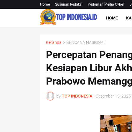
Home
Susunan Redaksi
Pedoman Media Cyber
D
HOME
KA
Beranda
BENCANA NASIONAL
Percepatan Penan
Kesiapan Libur Akh
Prabowo Memanggi
by
TOP INDONESIA
-
Desember 15, 2025