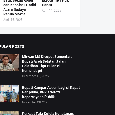
Batu, Sekda Rohul
Eksotisme Teluk
dan Kapolsek Hadiri
Hantu
Acara Budaya
April 11, 2025
Penuh Makna
April 16, 2025
PULAR POSTS
Mirwan MS Dicopot Sementara,
Bupati Aceh Selatan Jalani
Pelatihan Tiga Bulan di
Kemendagri
Desember 10, 2025
Bupati Kampar Absen Lagi di Rapat
Paripurna, DPRD Soroti
Kepercayaan Publik
November 08, 2025
Perkuat Tata Kelola Kehutanan,