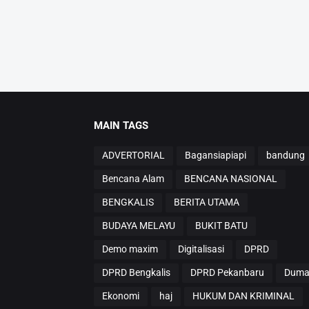
MAIN TAGS
ADVERTORIAL
Bagansiapiapi
bandung
Bencana Alam
BENCANA NASIONAL
BENGKALIS
BERITA UTAMA
BUDAYA MELAYU
BUKIT BATU
Demo maxim
Digitalisasi
DPRD
DPRD Bengkalis
DPRD Pekanbaru
Duma
Ekonomi
haj
HUKUM DAN KRIMINAL