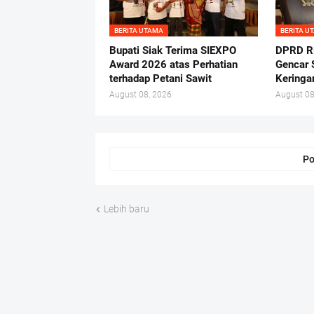
BERITA UTAMA
BERITA U
Bupati Siak Terima SIEXPO
DPRD Ri
Award 2026 atas Perhatian
Gencar 
terhadap Petani Sawit
Keringa
August 08, 2026
August 08
Po
Lebih baru