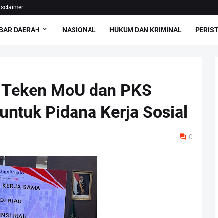
isclaimer
BAR DAERAH
NASIONAL
HUKUM DAN KRIMINAL
PERIS
 Teken MoU dan PKS
 untuk Pidana Kerja Sosial
0