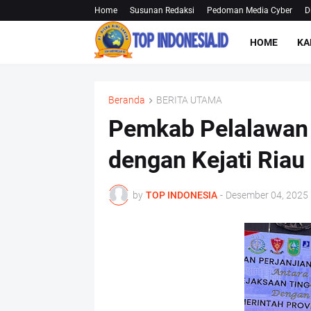
Home
Susunan Redaksi
Pedoman Media Cyber
D
HOME
KA
Beranda
BERITA UTAMA
Pemkab Pelalawan
dengan Kejati Riau
by
TOP INDONESIA
-
Desember 04, 2025