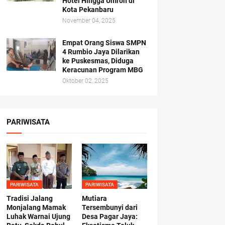
Hotel Hingga Umroh di
Kota Pekanbaru
November 04, 2025
Empat Orang Siswa SMPN
4 Rumbio Jaya Dilarikan
ke Puskesmas, Diduga
Keracunan Program MBG
Oktober 02, 2025
PARIWISATA
PARIWISATA
PARIWISATA
Tradisi Jalang
Mutiara
Monjalang Mamak
Tersembunyi dari
Luhak Warnai Ujung
Desa Pagar Jaya: