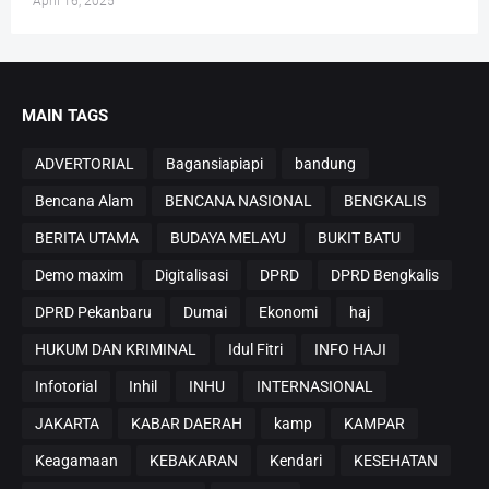
April 16, 2025
MAIN TAGS
ADVERTORIAL
Bagansiapiapi
bandung
Bencana Alam
BENCANA NASIONAL
BENGKALIS
BERITA UTAMA
BUDAYA MELAYU
BUKIT BATU
Demo maxim
Digitalisasi
DPRD
DPRD Bengkalis
DPRD Pekanbaru
Dumai
Ekonomi
haj
HUKUM DAN KRIMINAL
Idul Fitri
INFO HAJI
Infotorial
Inhil
INHU
INTERNASIONAL
JAKARTA
KABAR DAERAH
kamp
KAMPAR
Keagamaan
KEBAKARAN
Kendari
KESEHATAN