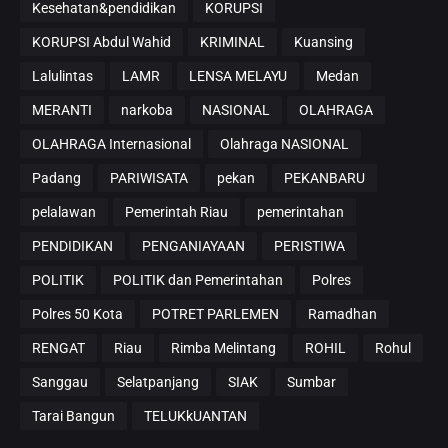
Kesehatan&pendidikan
KORUPSI
KORUPSI Abdul Wahid
KRIMINAL
Kuansing
Lalulintas
LAMR
LENSA MELAYU
Medan
MERANTI
narkoba
NASIONAL
OLAHRAGA
OLAHRAGA Internasional
Olahraga NASIONAL
Padang
PARIWISATA
pekan
PEKANBARU
pelalawan
Pemerintah Riau
pemerintahan
PENDIDIKAN
PENGANIAYAAN
PERISTIWA
POLITIK
POLITIK dan Pemerintahan
Polres
Polres 50 Kota
POTRET PARLEMEN
Ramadhan
RENGAT
Riau
Rimba Melintang
ROHIL
Rohul
Sanggau
Selatpanjang
SIAK
Sumbar
Tarai Bangun
TELUKkUANTAN