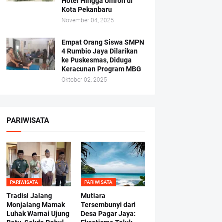
Hotel Hingga Umroh di
Kota Pekanbaru
November 04, 2025
Empat Orang Siswa SMPN
4 Rumbio Jaya Dilarikan
ke Puskesmas, Diduga
Keracunan Program MBG
Oktober 02, 2025
PARIWISATA
PARIWISATA
PARIWISATA
Tradisi Jalang
Mutiara
Monjalang Mamak
Tersembunyi dari
Luhak Warnai Ujung
Desa Pagar Jaya: