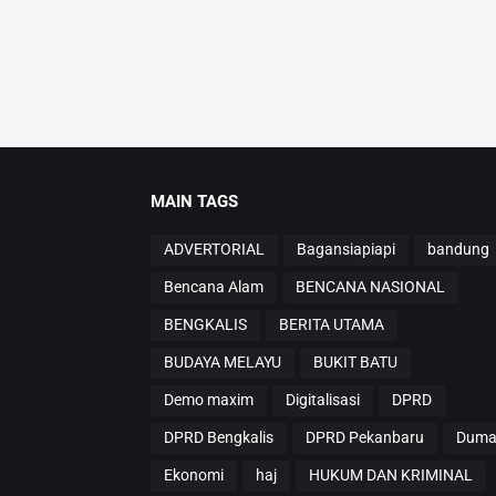
MAIN TAGS
ADVERTORIAL
Bagansiapiapi
bandung
Bencana Alam
BENCANA NASIONAL
BENGKALIS
BERITA UTAMA
BUDAYA MELAYU
BUKIT BATU
Demo maxim
Digitalisasi
DPRD
DPRD Bengkalis
DPRD Pekanbaru
Duma
Ekonomi
haj
HUKUM DAN KRIMINAL