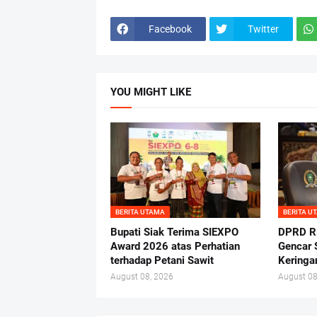
Facebook
Twitter
YOU MIGHT LIKE
BERITA UTAMA
BERITA U
Bupati Siak Terima SIEXPO
DPRD Ri
Award 2026 atas Perhatian
Gencar 
terhadap Petani Sawit
Keringa
August 08, 2026
August 08