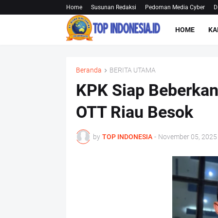
Home
Susunan Redaksi
Pedoman Media Cyber
D
HOME
KA
Beranda
BERITA UTAMA
KPK Siap Beberkan
OTT Riau Besok
by
TOP INDONESIA
-
November 05, 2025