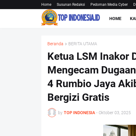
Home
Susunan Redaksi
Pedoman Media Cyber
D
HOME
KA
Beranda
BERITA UTAMA
Ketua LSM Inakor 
Mengecam Dugaan
4 Rumbio Jaya Aki
Bergizi Gratis
by
TOP INDONESIA
-
Oktober 03, 2025