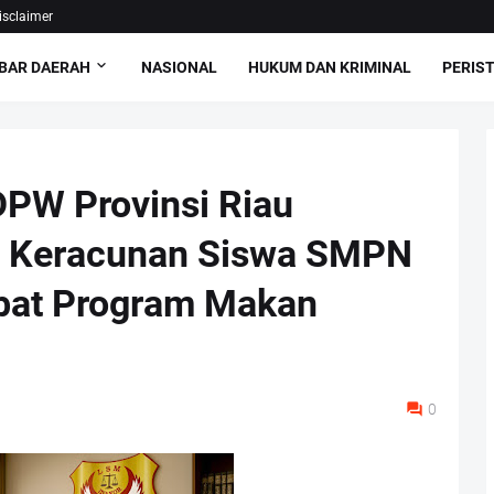
isclaimer
BAR DAERAH
NASIONAL
HUKUM DAN KRIMINAL
PERIS
DPW Provinsi Riau
 Keracunan Siswa SMPN
bat Program Makan
0