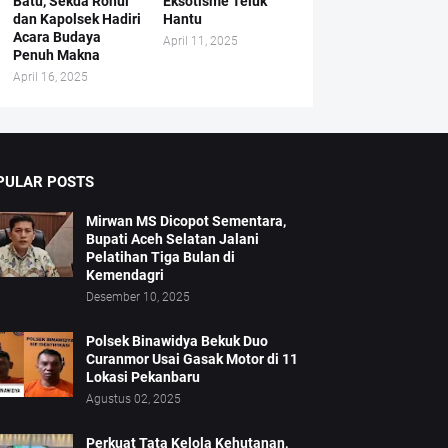
Batu, Sekda Rohul
Eksotisme Teluk
dan Kapolsek Hadiri
Hantu
Acara Budaya
April 11, 2025
Penuh Makna
April 16, 2025
PULAR POSTS
Mirwan MS Dicopot Sementara,
Bupati Aceh Selatan Jalani
Pelatihan Tiga Bulan di
Kemendagri
Desember 10, 2025
Polsek Binawidya Bekuk Duo
Curanmor Usai Gasak Motor di 11
Lokasi Pekanbaru
Agustus 02, 2025
Perkuat Tata Kelola Kehutanan,