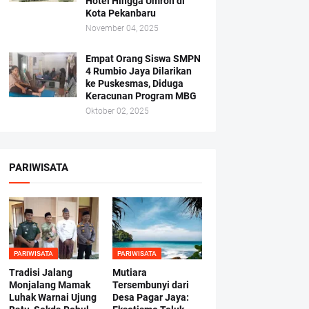
Hotel Hingga Umroh di
Kota Pekanbaru
November 04, 2025
Empat Orang Siswa SMPN
4 Rumbio Jaya Dilarikan
ke Puskesmas, Diduga
Keracunan Program MBG
Oktober 02, 2025
PARIWISATA
PARIWISATA
PARIWISATA
Tradisi Jalang
Mutiara
Monjalang Mamak
Tersembunyi dari
Luhak Warnai Ujung
Desa Pagar Jaya: