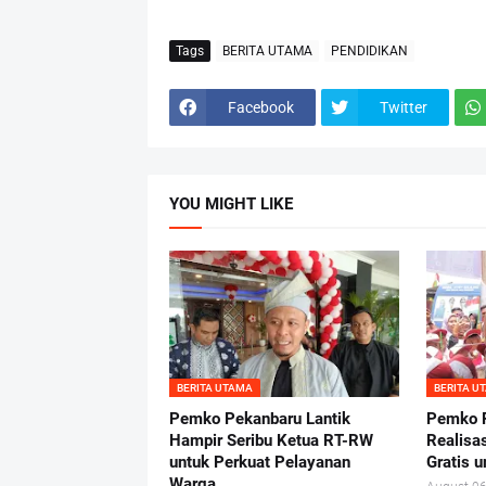
Tags
BERITA UTAMA
PENDIDIKAN
Facebook
Twitter
YOU MIGHT LIKE
BERITA UTAMA
BERITA U
Pemko Pekanbaru Lantik
Pemko P
Hampir Seribu Ketua RT-RW
Realisa
untuk Perkuat Pelayanan
Gratis 
Warga