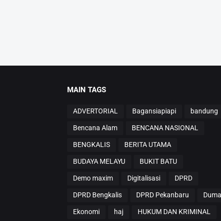
MAIN TAGS
ADVERTORIAL
Bagansiapiapi
bandung
Bencana Alam
BENCANA NASIONAL
BENGKALIS
BERITA UTAMA
BUDAYA MELAYU
BUKIT BATU
Demo maxim
Digitalisasi
DPRD
DPRD Bengkalis
DPRD Pekanbaru
Duma
Ekonomi
haj
HUKUM DAN KRIMINAL