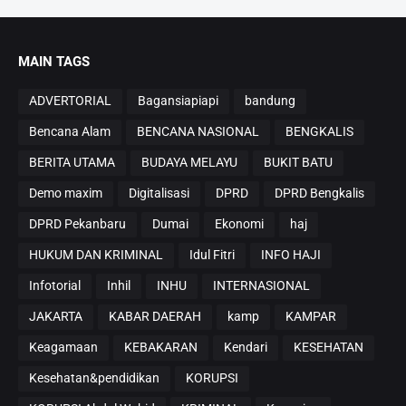
MAIN TAGS
ADVERTORIAL
Bagansiapiapi
bandung
Bencana Alam
BENCANA NASIONAL
BENGKALIS
BERITA UTAMA
BUDAYA MELAYU
BUKIT BATU
Demo maxim
Digitalisasi
DPRD
DPRD Bengkalis
DPRD Pekanbaru
Dumai
Ekonomi
haj
HUKUM DAN KRIMINAL
Idul Fitri
INFO HAJI
Infotorial
Inhil
INHU
INTERNASIONAL
JAKARTA
KABAR DAERAH
kamp
KAMPAR
Keagamaan
KEBAKARAN
Kendari
KESEHATAN
Kesehatan&pendidikan
KORUPSI