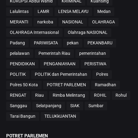
KORUPSI Abdul Wahid
KRIMINAL
Kuansing
Lalulintas
LAMR
LENSA MELAYU
Medan
MERANTI
narkoba
NASIONAL
OLAHRAGA
OLAHRAGA Internasional
Olahraga NASIONAL
Padang
PARIWISATA
pekan
PEKANBARU
pelalawan
Pemerintah Riau
pemerintahan
PENDIDIKAN
PENGANIAYAAN
PERISTIWA
POLITIK
POLITIK dan Pemerintahan
Polres
Polres 50 Kota
POTRET PARLEMEN
Ramadhan
RENGAT
Riau
Rimba Melintang
ROHIL
Rohul
Sanggau
Selatpanjang
SIAK
Sumbar
Tarai Bangun
TELUKkUANTAN
POTRET PARLEMEN