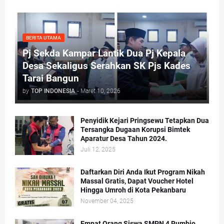
BERITA UTAMA
Pj Sekda Kampar Lantik Dua Pj Kepala
Desa Sekaligus Serahkan SK Pjs Kades
Tarai Bangun
by
TOP INDONESIA
-
Maret 10, 2026
Penyidik Kejari Pringsewu Tetapkan Dua
Tersangka Dugaan Korupsi Bimtek
Aparatur Desa Tahun 2024.
Juli 12, 2025
Daftarkan Diri Anda Ikut Program Nikah
Massal Gratis, Dapat Voucher Hotel
Hingga Umroh di Kota Pekanbaru
November 04, 2025
Empat Orang Siswa SMPN 4 Rumbio